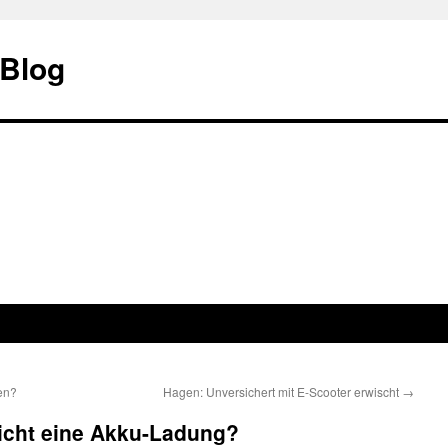
 Blog
en?
Hagen: Unversichert mit E-Scooter erwischt
→
eicht eine Akku-Ladung?