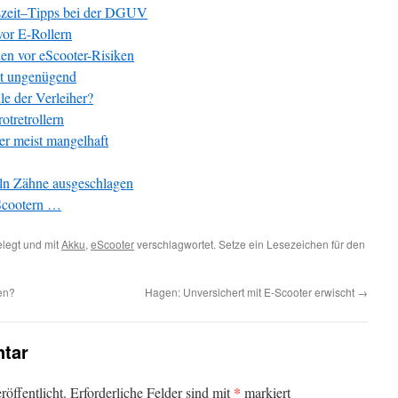
eszeit–Tipps bei der DGUV
or E-Rollern
n vor eScooter-Risiken
it ungenügend
le der Verleiher?
tretrollern
er meist mangelhaft
öln Zähne ausgeschlagen
eScootern …
legt und mit
Akku
,
eScooter
verschlagwortet. Setze ein Lesezeichen für den
en?
Hagen: Unversichert mit E-Scooter erwischt
→
tar
*
öffentlicht.
Erforderliche Felder sind mit
markiert