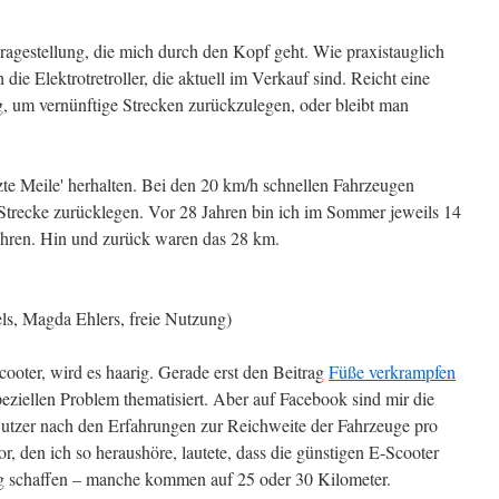
Fragestellung, die mich durch den Kopf geht. Wie praxistauglich
h die Elektrotretroller, die aktuell im Verkauf sind. Reicht eine
 um vernünftige Strecken zurückzulegen, oder bleibt man
letzte Meile' herhalten. Bei den 20 km/h schnellen Fahrzeugen
Strecke zurücklegen. Vor 28 Jahren bin ich im Sommer jeweils 14
ahren. Hin und zurück waren das 28 km.
els, Magda Ehlers, freie Nutzung)
ooter, wird es haarig. Gerade erst den Beitrag
Füße verkrampfen
eziellen Problem thematisiert. Aber auf Facebook sind mir die
Nutzer nach den Erfahrungen zur Reichweite der Fahrzeuge pro
 den ich so heraushöre, lautete, dass die günstigen E-Scooter
g schaffen – manche kommen auf 25 oder 30 Kilometer.