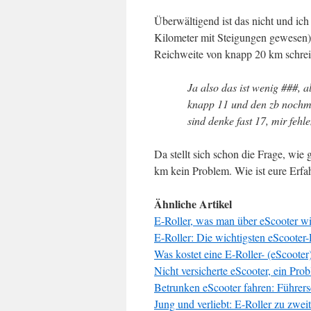
Überwältigend ist das nicht und ich
Kilometer mit Steigungen gewesen).
Reichweite von knapp 20 km schrei
Ja also das ist wenig ###, 
knapp 11 und den zb nochmal
sind denke fast 17, mir fe
Da stellt sich schon die Frage, wi
km kein Problem. Wie ist eure Erf
Ähnliche Artikel
E-Roller, was man über eScooter w
E-Roller: Die wichtigsten eScooter
Was kostet eine E-Roller- (eScoote
Nicht versicherte eScooter, ein Prob
Betrunken eScooter fahren: Führer
Jung und verliebt: E-Roller zu zwei