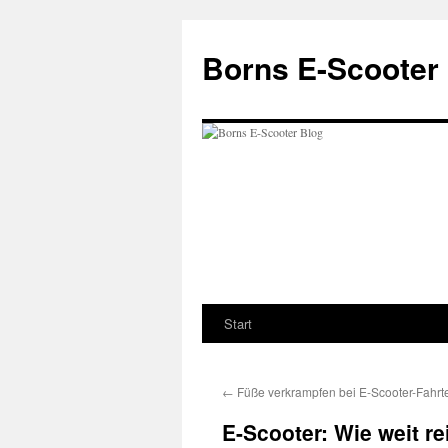
Zum
Inhalt
Borns E-Scooter
springen
Start
←
Füße verkrampfen bei E-Scooter-Fahrt
E-Scooter: Wie weit r