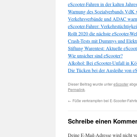
eScooter-Fahren in der kalten Jahr
Warnung des Sozialverbands VdK v
Verkehrsverbände und ADAC warne
eScooter-Fahrer: Verkehrstüchtigke
Rollt 2020 die nächste eScooter-Wel
Crash-Tests mit Dummys und Elektro
Stiftung Warentest: Aktuelle eScoot
Wie unsicher sind eScooter?
Alkohol: Bei eScooter-Unfall in K
Die Tücken bei der Ausleihe von 
Dieser Beitrag wurde unter
eScooter
abge
Permalink
.
←
Füße verkrampfen bei E-Scooter-Fahrt
Schreibe einen Kommen
Deine E-Mail-Adresse wird nicht ver