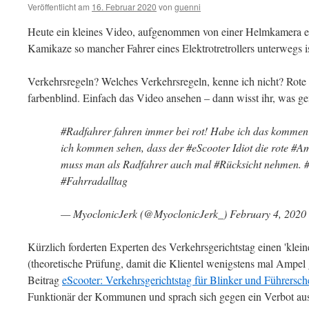
Veröffentlicht am
16. Februar 2020
von
guenni
Heute ein kleines Video, aufgenommen von einer Helmkamera ein
Kamikaze so mancher Fahrer eines Elektrotretrollers unterwegs is
Verkehrsregeln? Welches Verkehrsregeln, kenne ich nicht? Rote
farbenblind. Einfach das Video ansehen – dann wisst ihr, was gem
#Radfahrer fahren immer bei rot! Habe ich das kommen 
ich kommen sehen, dass der #eScooter Idiot die rote #A
muss man als Radfahrer auch mal #Rücksicht nehmen. #
#Fahrradalltag
— MyoclonicJerk (@MyoclonicJerk_) February 4, 2020
Kürzlich forderten Experten des Verkehrsgerichtstag einen 'klein
(theoretische Prüfung, damit die Klientel wenigstens mal Ampel 
Beitrag
eScooter: Verkehrsgerichtstag für Blinker und Führersch
Funktionär der Kommunen und sprach sich gegen ein Verbot au