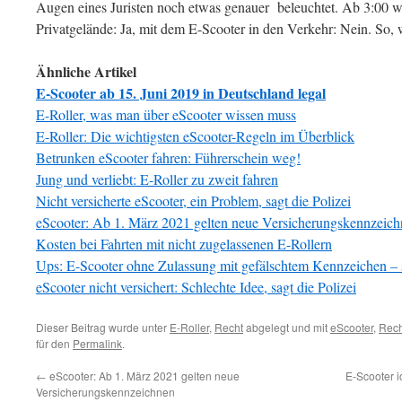
Augen eines Juristen noch etwas genauer beleuchtet. Ab 3:00 w
Privatgelände: Ja, mit dem E-Scooter in den Verkehr: Nein. So, wi
Ähnliche Artikel
E-Scooter ab 15. Juni 2019 in Deutschland legal
E-Roller, was man über eScooter wissen muss
E-Roller: Die wichtigsten eScooter-Regeln im Überblick
Betrunken eScooter fahren: Führerschein weg!
Jung und verliebt: E-Roller zu zweit fahren
Nicht versicherte eScooter, ein Problem, sagt die Polizei
eScooter: Ab 1. März 2021 gelten neue Versicherungskennzeic
Kosten bei Fahrten mit nicht zugelassenen E-Rollern
Ups: E-Scooter ohne Zulassung mit gefälschtem Kennzeichen – s
eScooter nicht versichert: Schlechte Idee, sagt die Polizei
Dieser Beitrag wurde unter
E-Roller
,
Recht
abgelegt und mit
eScooter
,
Rech
für den
Permalink
.
←
eScooter: Ab 1. März 2021 gelten neue
E-Scooter i
Versicherungskennzeichnen