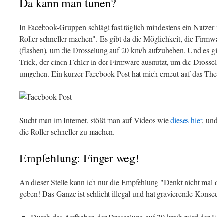
Da kann man tunen?
In Facebook-Gruppen schlägt fast täglich mindestens ein Nutzer 
Roller schneller machen". Es gibt da die Möglichkeit, die Firmw
(flashen), um die Drosselung auf 20 km/h aufzuheben. Und es g
Trick, der einen Fehler in der Firmware ausnutzt, um die Dross
umgehen. Ein kurzer Facebook-Post hat mich erneut auf das T
Sucht man im Internet, stößt man auf Videos wie
dieses hier
, un
die Roller schneller zu machen.
Empfehlung: Finger weg!
An dieser Stelle kann ich nur die Empfehlung "Denkt nicht mal d
geben! Das Ganze ist schlicht illegal und hat gravierende Kons
Durch das Aufheben der Drosselung auf 20 km/h wird der Elek