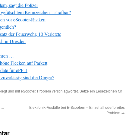
lem, sagt die Polizei
 gefälschtem Kennzeichen – strafbar?
n vor eScooter-Risiken
gentlich?
atz der Feuerwehr, 10 Verletzte
ch in Dresden
ahren …
chöne Flecken auf Parkett
date für ePF-1
zuverlässig sind die Dinger?
legt und mit
eScooter
,
Problem
verschlagwortet. Setze ein Lesezeichen für
n …
Elektronik-Ausfälle bei E-Scootern – Einzelfall oder breites
Problem
→
tar