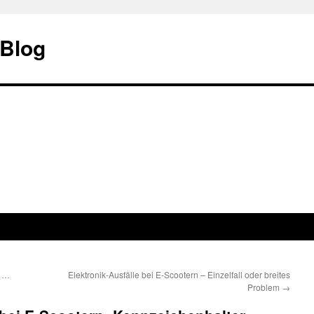
 Blog
n …
Elektronik-Ausfälle bei E-Scootern – Einzelfall oder breites
Problem
→