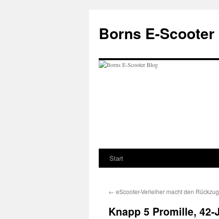
Zum
Inhalt
Borns E-Scooter
springen
Start
←
eScooter-Verleiher macht den Rückzug
Knapp 5 Promille, 42-