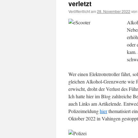
verletzt
Veröffentlicht am
28. November 2022
von
Alkoh
Neben
erhöh
oder 
kam. 
schwe
Wer einen Elektrotretroller fährt, s
gleichen Alkohol-Grenzwerte wie f
erwischt, droht der Verlust des Füh
Ich hatte hier im Blog zahlreiche B
auch Links am Artikelende. Entwed
Polizeimeldung
hier
thematisiert ein
Oktober 2022 in Vahingen gestopp