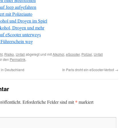
en einer Betroffenen
auf Jeep aufgefahren
rt mit Polizeiauto
kohol und Drogen im Spiel
Alkohol, Drogen und mehr
auf eScooter unterwegs
 Führerschein weg
ht
,
Risiko
,
Unfall
abgelegt und mit
Alkohol
,
eScooter
,
Polizei
,
Unfall
für den
Permalink
.
 in Deutschland
In Paris droht ein eScooter-Verbot
→
tar
*
öffentlicht.
Erforderliche Felder sind mit
markiert