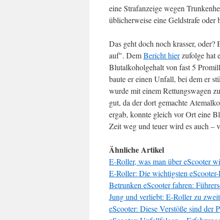
eine Strafanzeige wegen Trunkenhe
üblicherweise eine Geldstrafe oder 
Das geht doch noch krasser, oder?
auf". Dem
Bericht hier
zufolge hat 
Blutalkoholgehalt von fast 5 Promil
baute er einen Unfall, bei dem er s
wurde mit einem Rettungswagen zur
gut, da der dort gemachte Atemalko
ergab, konnte gleich vor Ort eine B
Zeit weg und teuer wird es auch – 
Ähnliche Artikel
E-Roller, was man über eScooter w
E-Roller: Die wichtigsten eScooter
Betrunken eScooter fahren: Führer
Jung und verliebt: E-Roller zu zwei
eScooter: Diese Verstöße sind der P