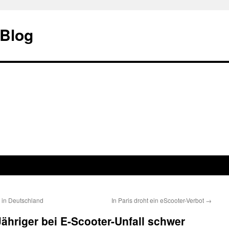
 Blog
 in Deutschland
In Paris droht ein eScooter-Verbot
→
Jähriger bei E-Scooter-Unfall schwer