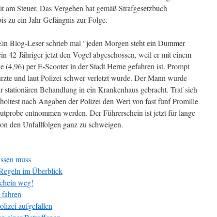
it am Steuer. Das Vergehen hat gemäß Strafgesetzbuch
bis zu ein Jahr Gefängnis zur Folge.
 Ein Blog-Leser schrieb mal "jeden Morgen steht ein Dummer
ein 42-Jähriger jetzt den Vogel abgeschossen, weil er mit einem
le (4,96) per E-Scooter in der Stadt Herne gefahren ist. Prompt
türzte und laut Polizei schwer verletzt wurde. Der Mann wurde
 stationären Behandlung in ein Krankenhaus gebracht. Traf sich
holtest nach Angaben der Polizei den Wert von fast fünf Promille
lutprobe entnommen werden. Der Führerschein ist jetzt für lange
von den Unfallfolgen ganz zu schweigen.
issen muss
-Regeln im Überblick
schein weg!
t fahren
olizei aufgefallen