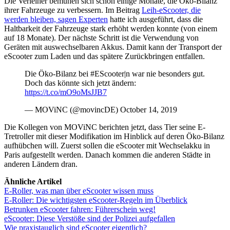
Die Verleiher bemühen sich schon einige Monate, die Öko-Bilanz
ihrer Fahrzeuge zu verbessern. Im Beitrag
Leih-eScooter, die
werden bleiben, sagen Experten
hatte ich ausgeführt, dass die
Haltbarkeit der Fahrzeuge stark erhöht werden konnte (von einem
auf 18 Monate). Der nächste Schritt ist die Verwendung von
Geräten mit auswechselbaren Akkus. Damit kann der Transport der
eScooter zum Laden und das spätere Zurückbringen entfallen.
Die Öko-Bilanz bei #EScooter|n war nie besonders gut.
Doch das könnte sich jetzt ändern:
https://t.co/mO9oMsJJB7
— MOViNC (@movincDE) October 14, 2019
Die Kollegen von MOViNC berichten jetzt, dass Tier seine E-
Tretroller mit dieser Modifikation im Hinblick auf deren Öko-Bilanz
aufhübchen will. Zuerst sollen die eScooter mit Wechselakku in
Paris aufgestellt werden. Danach kommen die anderen Städte in
anderen Ländern dran.
Ähnliche Artikel
E-Roller, was man über eScooter wissen muss
E-Roller: Die wichtigsten eScooter-Regeln im Überblick
Betrunken eScooter fahren: Führerschein weg!
eScooter: Diese Verstöße sind der Polizei aufgefallen
Wie praxistauglich sind eScooter eigentlich?