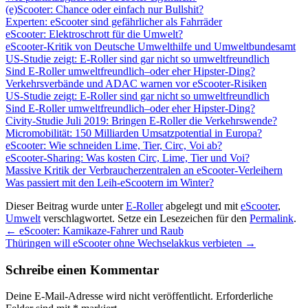
(e)Scooter: Chance oder einfach nur Bullshit?
Experten: eScooter sind gefährlicher als Fahrräder
eScooter: Elektroschrott für die Umwelt?
eScooter-Kritik von Deutsche Umwelthilfe und Umweltbundesamt
US-Studie zeigt: E-Roller sind gar nicht so umweltfreundlich
Sind E-Roller umweltfreundlich–oder eher Hipster-Ding?
Verkehrsverbände und ADAC warnen vor eScooter-Risiken
US-Studie zeigt: E-Roller sind gar nicht so umweltfreundlich
Sind E-Roller umweltfreundlich–oder eher Hipster-Ding?
Civity-Studie Juli 2019: Bringen E-Roller die Verkehrswende?
Micromobilität: 150 Milliarden Umsatzpotential in Europa?
eScooter: Wie schneiden Lime, Tier, Circ, Voi ab?
eScooter-Sharing: Was kosten Circ, Lime, Tier und Voi?
Massive Kritik der Verbraucherzentralen an eScooter-Verleihern
Was passiert mit den Leih-eScootern im Winter?
Dieser Beitrag wurde unter
E-Roller
abgelegt und mit
eScooter
,
Umwelt
verschlagwortet. Setze ein Lesezeichen für den
Permalink
.
←
eScooter: Kamikaze-Fahrer und Raub
Thüringen will eScooter ohne Wechselakkus verbieten
→
Schreibe einen Kommentar
Deine E-Mail-Adresse wird nicht veröffentlicht.
Erforderliche