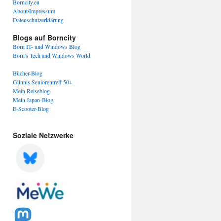
Borncity.eu
About/Impressum
Datenschutzerklärung
Blogs auf Borncity
Born IT- und Windows Blog
Born's Tech and Windows World
Bücher-Blog
Günnis Seniorentreff 50+
Mein Reiseblog
Mein Japan-Blog
E-Scooter-Blog
Soziale Netzwerke