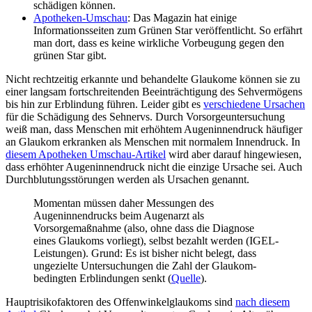
schädigen können.
Apotheken-Umschau
: Das Magazin hat einige
Informationsseiten zum Grünen Star veröffentlicht. So erfährt
man dort, dass es keine wirkliche Vorbeugung gegen den
grünen Star gibt.
Nicht rechtzeitig erkannte und behandelte Glaukome können sie zu
einer langsam fortschreitenden Beeinträchtigung des Sehvermögens
bis hin zur Erblindung führen. Leider gibt es
verschiedene Ursachen
für die Schädigung des Sehnervs. Durch Vorsorgeuntersuchung
weiß man, dass Menschen mit erhöhtem Augeninnendruck häufiger
an Glaukom erkranken als Menschen mit normalem Innendruck. In
diesem Apotheken Umschau-Artikel
wird aber darauf hingewiesen,
dass erhöhter Augeninnendruck nicht die einzige Ursache sei. Auch
Durchblutungsstörungen werden als Ursachen genannt.
Momentan müssen daher Messungen des
Augeninnendrucks beim Augenarzt als
Vorsorgemaßnahme (also, ohne dass die Diagnose
eines Glaukoms vorliegt), selbst bezahlt werden (IGEL-
Leistungen). Grund: Es ist bisher nicht belegt, dass
ungezielte Untersuchungen die Zahl der Glaukom-
bedingten Erblindungen senkt (
Quelle
).
Hauptrisikofaktoren des Offenwinkelglaukoms sind
nach diesem