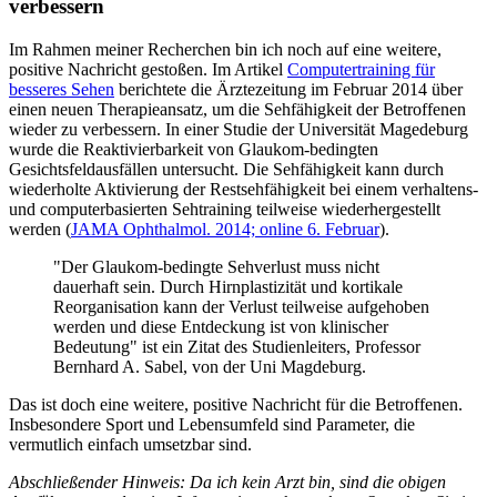
verbessern
Im Rahmen meiner Recherchen bin ich noch auf eine weitere,
positive Nachricht gestoßen. Im Artikel
Computertraining für
besseres Sehen
berichtete die Ärztezeitung im Februar 2014 über
einen neuen Therapieansatz, um die Sehfähigkeit der Betroffenen
wieder zu verbessern. In einer Studie der Universität Magedeburg
wurde die Reaktivierbarkeit von Glaukom-bedingten
Gesichtsfeldausfällen untersucht. Die Sehfähigkeit kann durch
wiederholte Aktivierung der Restsehfähigkeit bei einem verhaltens-
und computerbasierten Sehtraining teilweise wiederhergestellt
werden (
JAMA Ophthalmol. 2014; online 6. Februar
).
"Der Glaukom-bedingte Sehverlust muss nicht
dauerhaft sein. Durch Hirnplastizität und kortikale
Reorganisation kann der Verlust teilweise aufgehoben
werden und diese Entdeckung ist von klinischer
Bedeutung" ist ein Zitat des Studienleiters, Professor
Bernhard A. Sabel, von der Uni Magdeburg.
Das ist doch eine weitere, positive Nachricht für die Betroffenen.
Insbesondere Sport und Lebensumfeld sind Parameter, die
vermutlich einfach umsetzbar sind.
Abschließender Hinweis: Da ich kein Arzt bin, sind die obigen