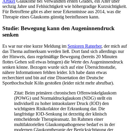
Artikel
Glaukome bei Verwandten ersten Grades, ein Alter über
sechzig Jahre und Fehlsichtigkeit wie höhergradige Kurzsichtigkeit.
Für Betroffene gibt es aber neue Erkenntnisse aus 2014, was die
Threapie eines Glaukoms günstig beeinflussen kann.
Studie: Bewegung kann den Augeninnendruck
senken
Es war nur eine kurze Meldung im
Senioren Ratgeber
, der mich auf
das Thema aufmerksam werden ließ. Dort fand sich allerdings nur
der Hinweis, dass regelmäßige Bewegung (bereits 20 Minuten
flottes Gehen soll etwas bringen) die Werte des Augeninnendruck
senken könne. Bezogen wurde sich auf eine Übersichtsstudie,
nähere Informationen fehlten leider. Ich habe dann etwas
recherchiert und bin auf eine Dissertation der Deutsche
Sporthochschule Köln gestoßen (leider nicht mehr abrufbar).
Zitat: Beim primären chronischen Offenwinkelglaukom
(POWG) und Normaldruckglaukom (NDG) stellt ein
individuell zu hoher intraokularer Druck (IOD) den
wichtigsten Risikofaktor der Erkrankung dar. Die
langfristige IOD-Senkung ist derzeitig der klinisch
entscheidende Therapieansatz. Im Rahmen einer
multifaktoriellen Glaukompathogenese bedarf es in der
modernen Glaukomtherapie der Berücksichtigung der