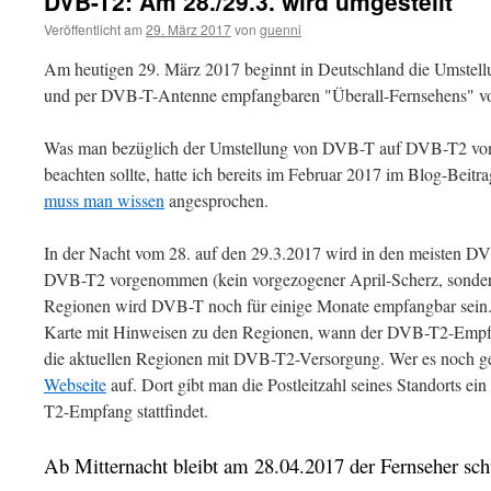
DVB-T2: Am 28./29.3. wird umgestellt
Veröffentlicht am
29. März 2017
von
guenni
Am heutigen 29. März 2017 beginnt in Deutschland die Umstellun
und per DVB-T-Antenne empfangbaren "Überall-Fernsehens" 
Was man bezüglich der Umstellung von DVB-T auf DVB-T2 von
beachten sollte, hatte ich bereits im Februar 2017 im Blog-Beitr
muss man wissen
angesprochen.
In der Nacht vom 28. auf den 29.3.2017 wird in den meisten D
DVB-T2 vorgenommen (kein vorgezogener April-Scherz, sondern b
Regionen wird DVB-T noch für einige Monate empfangbar sein
Karte mit Hinweisen zu den Regionen, wann der DVB-T2-Empfa
die aktuellen Regionen mit DVB-T2-Versorgung. Wer es noch ge
Webseite
auf. Dort gibt man die Postleitzahl seines Standorts e
T2-Empfang stattfindet.
Ab Mitternacht bleibt am 28.04.2017 der Fernseher sc