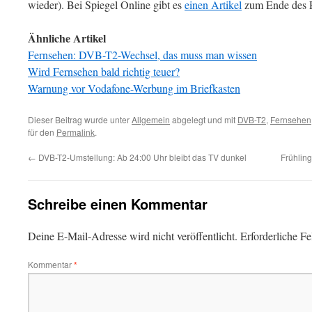
wieder). Bei Spiegel Online gibt es
einen Artikel
zum Ende des F
Ähnliche Artikel
Fernsehen: DVB-T2-Wechsel, das muss man wissen
Wird Fernsehen bald richtig teuer?
Warnung vor Vodafone-Werbung im Briefkasten
Dieser Beitrag wurde unter
Allgemein
abgelegt und mit
DVB-T2
,
Fernsehen
für den
Permalink
.
←
DVB-T2-Umstellung: Ab 24:00 Uhr bleibt das TV dunkel
Frühlin
Schreibe einen Kommentar
Deine E-Mail-Adresse wird nicht veröffentlicht.
Erforderliche Fe
Kommentar
*