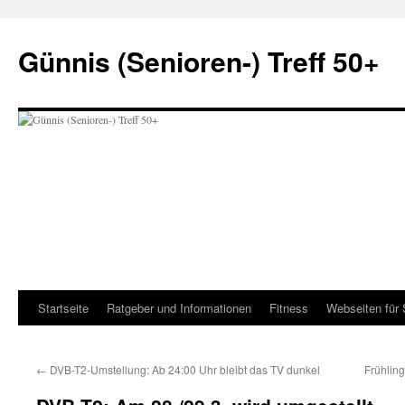
Zum
Inhalt
Günnis (Senioren-) Treff 50+
springen
Startseite
Ratgeber und Informationen
Fitness
Webseiten für 
←
DVB-T2-Umstellung: Ab 24:00 Uhr bleibt das TV dunkel
Frühlin