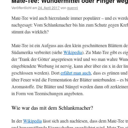
Mate-Tee: Wundermittel oder Finger we
Veröffentlicht am
24. April 2017
von
guenni
Mate-Tee wird auch hierzulande immer populärer – und es wer
nachgesagt: Vom Schlankmacher bis hin zum Schutz gegen Kreb
stimmt das wirklich?
Mate-Tee ist ein Aufguss aus den klein geschnittenen Blättern d
Südamerika verbreitet (siehe
Wikipedia
). Zu Mate-Tee gibt es e
der 'Trank der Götter' angepriesen wird und wo man wahre Wund
eingeblendete Werbung ist nervig, kann aber über ein x in der l
geschlossen werden). Dort
erfährt man auch
, dass es grünen und
über Feuer wird die Fermentation der Blätter unterbunden – es b
Aromastoffe. Die Blätter und Stängel werden dann oft zerkleine
in Form von Teemischungen angeboten.
Wie war das mit dem Schlankmacher?
In der
Wikipedia
lässt sich auch nachlesen, dass dem Mate-Tee tra
und hungerstillende Eigenschaften angedichtet wird. Mate-Tee gil