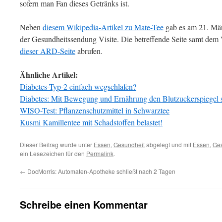
sofern man Fan dieses Getränks ist.
Neben
diesem Wikipedia-Artikel zu Mate-Tee
gab es am 21. Mär
der Gesundheitssendung Visite. Die betreffende Seite samt dem 
dieser ARD-Seite
abrufen.
Ähnliche Artikel:
Diabetes-Typ-2 einfach wegschlafen?
Diabetes: Mit Bewegung und Ernährung den Blutzuckerspiegel 
WISO-Test: Pflanzenschutzmittel in Schwarztee
Kusmi Kamillentee mit Schadstoffen belastet!
Dieser Beitrag wurde unter
Essen
,
Gesundheit
abgelegt und mit
Essen
,
Ges
ein Lesezeichen für den
Permalink
.
←
DocMorris: Automaten-Apotheke schließt nach 2 Tagen
Schreibe einen Kommentar