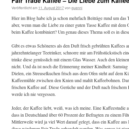
Fair Trade Kaffee – Die Liebe zum Kaffee
Veröffentlicht am
11. August 2017
von
guenni
Hier im Blog habe ich ja schon mehrfach Beiträge rund um das 
aber, wenn man die Liebe zu einer guten Tasse Kaffee mit dem 
beim Kaffee kombiniert? Um genau dieses Thema soll es in dies
Gibt es etwas Schöneres als den Duft frisch gebrühten Kaffees a
jahrzehntelanger Teetrinker, schnorre mir am Frühstückstisch ei
trinke diese genüsslich mit einem Glas Wasser. Auch den kleine
nicht. Und da ist noch die Erinnerung meiner Kindheit: Samstag
Dielen, ein Streuselkuchen frisch aus dem Ofen steht auf dem Kü
Kaffeemühle zwischen den Knien und mahlt Kaffeebohnen. Dann
frischen Kaffee auf. Diese Gerüche und der Duft nach frischem 
werde ich nie vergessen.
Jeder, der Kaffee liebt, weiß, was ich meine. Eine Kaffeestudie
dass in Deutschland über 60 Prozent der Befragten zu einem Fil
Mittlerweile wird ja viel Wert darauf gelegt, dass ein Kaffee au
diese wiederum Fair Trade gehandelt werden. Was genau ist eige