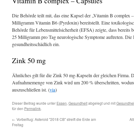
Vitamin B complex – Capsules
Die Behörde teilt mit, das eine Kapsel der „Vitamin B complex 
Milligramm Vitamin B6 (Pyrdoxin) bereitstellt. Eine toxikologi
Behörde für Lebensmittelsicherheit (EFSA) zeigte, dass bereits 
25 Milligramm pro Tag neurologische Symptome auftreten. Die B
gesundheitsschädlich ein.
Zink 50 mg
Ähnliches gilt für die Zink 50 mg-Kapseln der gleichen Firma. Di
Aufnahmemenge von Zink wird um 200 % überschritten, wodurch
auszuschließen ist. (
via
)
Dieser Beitrag wurde unter
Essen
,
Gesundheit
abgelegt und mit
Gesundhei
für den
Permalink
.
←
Vorbeiflug: Asteroid "2018 CB" streift die Erde am
Al
Freitag