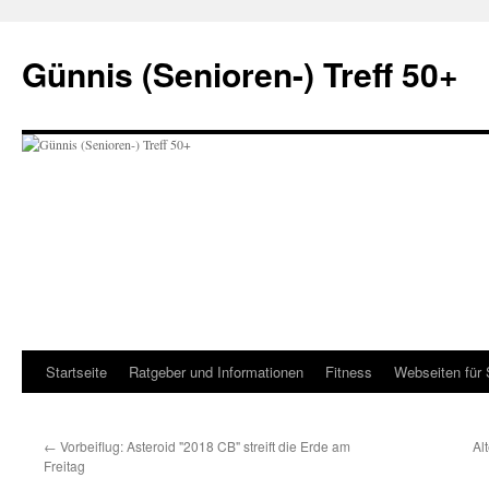
Zum
Inhalt
Günnis (Senioren-) Treff 50+
springen
Startseite
Ratgeber und Informationen
Fitness
Webseiten für 
←
Vorbeiflug: Asteroid "2018 CB" streift die Erde am
Al
Freitag