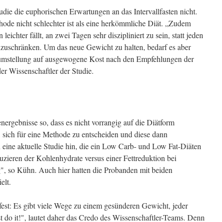
e die euphorischen Erwartungen an das Intervallfasten nicht.
hode nicht schlechter ist als eine herkömmliche Diät. „Zudem
leichter fällt, an zwei Tagen sehr diszipliniert zu sein, statt jeden
nzuschränken. Um das neue Gewicht zu halten, bedarf es aber
sumstellung auf ausgewogene Kost nach den Empfehlungen der
er Wissenschaftler der Studie.
energebnisse so, dass es nicht vorrangig auf die Diätform
sich für eine Methode zu entscheiden und diese dann
 eine aktuelle Studie hin, die ein Low Carb- und Low Fat-Diäten
duzieren der Kohlenhydrate versus einer Fettreduktion bei
, so Kühn. Auch hier hatten die Probanden mit beiden
elt.
 fest: Es gibt viele Wege zu einem gesünderen Gewicht, jeder
t do it!", lautet daher das Credo des Wissenschaftler-Teams. Denn