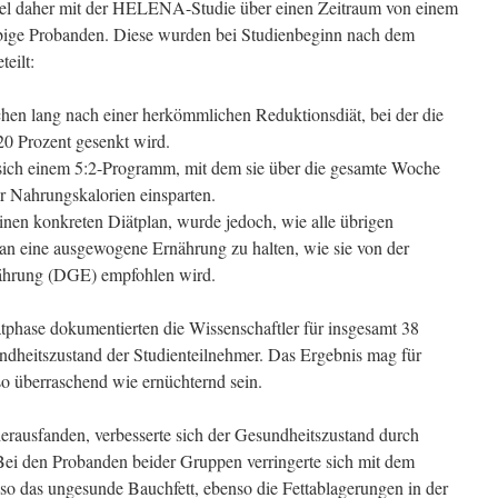
bel daher mit der HELENA-Studie über einen Zeitraum von einem
eibige Probanden. Diese wurden bei Studienbeginn nach dem
teilt:
chen lang nach einer herkömmlichen Reduktionsdiät, bei der die
0 Prozent gesenkt wird.
sich einem 5:2-Programm, mit dem sie über die gesamte Woche
r Nahrungskalorien einsparten.
inen konkreten Diätplan, wurde jedoch, wie alle übrigen
 an eine ausgewogene Ernährung zu halten, wie sie von der
nährung (DGE) empfohlen wird.
ätphase dokumentierten die Wissenschaftler für insgesamt 38
heitszustand der Studienteilnehmer. Das Ergebnis mag für
so überraschend wie ernüchternd sein.
ausfanden, verbesserte sich der Gesundheitszustand durch
Bei den Probanden beider Gruppen verringerte sich mit dem
lso das ungesunde Bauchfett, ebenso die Fettablagerungen in der