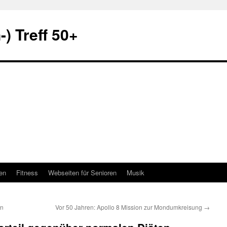
) Treff 50+
en
Fitness
Webseiten für Senioren
Musik
en
Vor 50 Jahren: Apollo 8 Mission zur Mondumkreisung
→