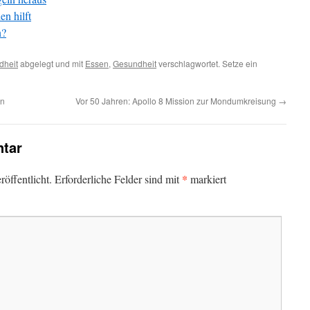
n hilft
n?
dheit
abgelegt und mit
Essen
,
Gesundheit
verschlagwortet. Setze ein
en
Vor 50 Jahren: Apollo 8 Mission zur Mondumkreisung
→
tar
*
öffentlicht.
Erforderliche Felder sind mit
markiert