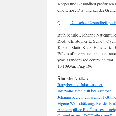
Körper und Gesundheit profitieren a
eine seriöse Diät und auf der Grun
Quelle:
Deutsches Gesundheitsport
Ruth Schübel, Johanna Nattenmüll
Riedl, Christopher L. Schlett, Oy
Kirsten, Mario Kratz, Hans-Ulrich 
Effects of intermittent and continu
year: a randomized controlled trial
10.1093/ajcn/nqy196
Ähnliche Artikel:
Ratgeber und Informationen
Intervall-Fasten hilft bei Arthrose
Johannisbeeren, ein wahrer Fettkille
Eigene Wertschätzung: Bei der Ernä
Abnehmpillen: Bei Öko-Test durch
Gesund essen – DGE gibt neue Reg