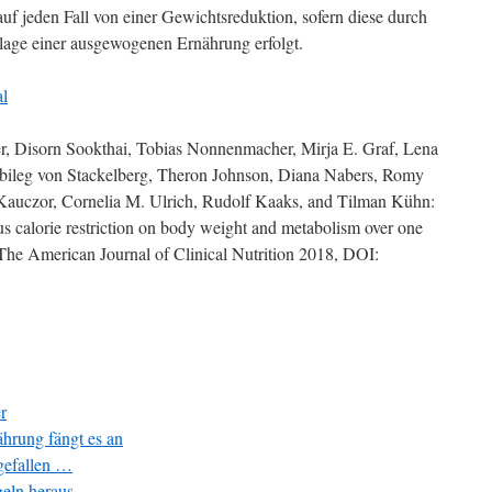
uf jeden Fall von einer Gewichtsreduktion, sofern diese durch
dlage einer ausgewogenen Ernährung erfolgt.
al
er, Disorn Sookthai, Tobias Nonnenmacher, Mirja E. Graf, Lena
unbileg von Stackelberg, Theron Johnson, Diana Nabers, Romy
Kauczor, Cornelia M. Ulrich, Rudolf Kaaks, and Tilman Kühn:
ous calorie restriction on body weight and metabolism over one
. The American Journal of Clinical Nutrition 2018, DOI:
r
hrung fängt es an
gefallen …
eln heraus