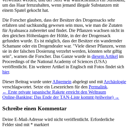
um das Haar fernzuhalten, wenn jemand illegale Substanzen mit
einem Spatel gekocht hat.
Die Forscher glauben, dass der Besitzer des Drogensacks sehr
erfahren und sachkundig gewesen sein muss, wie man die Zutaten
für Ayahuasca zubereitet und findet. Die Pflanzen wachsen nicht in
den gleichen Höhenlagen der Höhle, in der der Drogensack
gefunden wurde. Es ist möglich, dass der Besitzer ein wandernder
Schamane oder ein Drogendealer war. "Viele dieser Pflanzen, wenn
sie in der falschen Dosierung verzehrt werden, könnten sehr giftig
sein", warnen die Forscher. Das Ganze wurde in
diesem Artikel
im
Proceedings of the National Academy of Sciences (USA)
veröffentlicht. Ein weiterer Artikel in Englisch mit Fotos findet sich
hier
.
Dieser Beitrag wurde unter
Allgemein
abgelegt und mit
Archäologie
verschlagwortet. Setze ein Lesezeichen für den
Permalink
.
←
Erste private japanische Rakete erreicht den Weltraum
Online-Banking: Das Ende der TAN-Liste kommt (teilweise)
→
Schreibe einen Kommentar
Deine E-Mail-Adresse wird nicht veröffentlicht.
Erforderliche
Felder sind mit
*
markiert