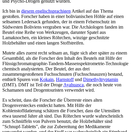
und Psycho-Drogen genutzt wurden.
Ich bin in
diesem englischsprachigen
Artikel auf das Thema
gestoßen. Forscher haben in einer bolivianischen Höhle auf einen
seltsamen Ledersack gefunden, der in einem Felsenschutz im
Südwesten Boliviens vergraben war. Die Archäologen fanden im
Beutel eine Reihe von Werkzeugen, darunter Spatel aus
Lamaknochen, ein kleines Röhrchen, winzige geschnitzte
Holzbehälter und einen langen Stoffstreifen.
Mutete alles zuerst recht seltsam an, fügte sich aber später zu einem
Gesamtbild, als die Forscher den Inhalt des Beutels mit Hilfe der
Flüssigchromatographie-Tandem-Massenspektrometrie-Technologie
chemisch analysierten. Der Beutel, der aus drei
zusammengestoßenen Fuchsschnuten (Fuchsschnauzen) bestand,
enthielt Spuren von
Kokain
,
Harnstoff
und
Dimethyltryptamin
(DMT). DMT ist Teil der Droge
Ayahuasca
, die noch heute von
Schamanen und Drogentouristen verwendet wird.
Es scheint, dass die Forscher die Überreste eines alten
Drogenversteckes entdeckt hatten. Mit Hilfe der
Kohlenstoffdatierung schätzen die Forscher, dass die Utensilien
etwa tausend Jahre alt sind. Das Röhrchen wurde wahrscheinlich
zum Schnüffeln von Pulvern benutzt, die Holzbehälter sind
"Schnupf-Tabletts", die zur Zubereitung der Medikamente
verwendet werden, und der Stoff war wahrscheinlich ein Stirnband,