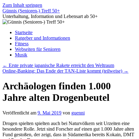
Zum Inhalt springen
Günnis (Senioren-) Treff 50+
Unterhaltung, Information und Lebensart ab 50+
Startseite
Ratgeber und Informationen
Fitness
Webseiten für Senioren
Musik
←
Erste private japanische Rakete erreicht den Weltraum
Online-Banking: Das Ende der TAN-Liste kommt (teilweise)
→
Archäologen finden 1.000
Jahre alten Drogenbeutel
Veröffentlicht am
9. Mai 2019
von
guenni
Drogen spielten spielten auch bei Naturvölkern seit Urzeiten eine
besondere Rolle. Jetzt sind Forscher auf einen gut 1.000 Jahre alten
Fund gestoßen, der zeigt, dass in Südamerika bereits Kokain, DMT