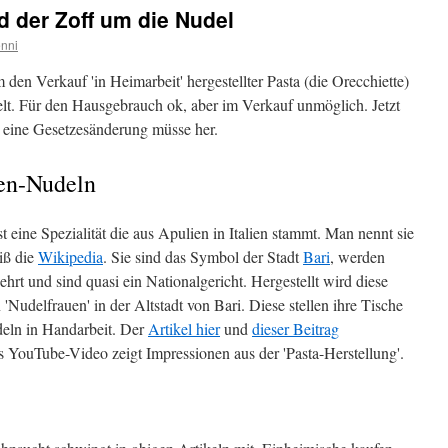
nd der Zoff um die Nudel
nni
 um den Verkauf 'in Heimarbeit' hergestellter Pasta (die Orecchiette)
pielt. Für den Hausgebrauch ok, aber im Verkauf unmöglich. Jetzt
 eine Gesetzesänderung müsse her.
hen-Nudeln
t eine Spezialität die aus Apulien in Italien stammt. Man nennt sie
iß die
Wikipedia
. Sie sind das Symbol der Stadt
Bari
, werden
ehrt und sind quasi ein Nationalgericht. Hergestellt wird diese
'Nudelfrauen' in der Altstadt von Bari. Diese stellen ihre Tische
deln in Handarbeit. Der
Artikel hier
und
dieser Beitrag
 YouTube-Video zeigt Impressionen aus der 'Pasta-Herstellung'.