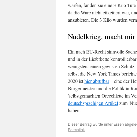
warfen, fanden sie eine 3-Kilo-Tüt
da die Ware nicht etikettiert war, u
anzubieten. Die 3 Kilo wurden verni
Nudelkrieg, macht mir
Ein nach EU-Recht sinnvolle Sache,
und in der Lieferkette kontrollierba
wenigstens einen gewissen Schutz. D
selbst die New York Times bericht
2020 ist
hier abrufbar
– eine der Her
Bürgermeister und die Politik in Ro
'selbstgemachten Orecchiette im Ver
deutschsprachigen Artikel
zum 'Nude
haben.
Dieser Beitrag wurde unter
Essen
abgeleg
Permalink
.