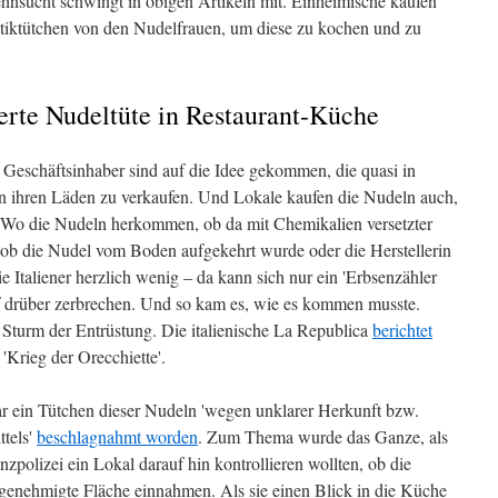
ehnsucht schwingt in obigen Artikeln mit. Einheimische kaufen
astiktütchen von den Nudelfrauen, um diese zu kochen und zu
ierte Nudeltüte in Restaurant-Küche
nn Geschäftsinhaber sind auf die Idee gekommen, die quasi in
 in ihren Läden zu verkaufen. Und Lokale kaufen die Nudeln auch,
. Wo die Nudeln herkommen, ob da mit Chemikalien versetzter
 ob die Nudel vom Boden aufgekehrt wurde oder die Herstellerin
die Italiener herzlich wenig – da kann sich nur ein 'Erbsenzähler
f drüber zerbrechen. Und so kam es, wie es kommen musste.
 Sturm der Entrüstung. Die italienische La Republica
berichtet
Krieg der Orecchiette'.
r ein Tütchen dieser Nudeln 'wegen unklarer Herkunft bzw.
tels'
beschlagnahmt worden
. Zum Thema wurde das Ganze, als
polizei ein Lokal darauf hin kontrollieren wollten, ob die
genehmigte Fläche einnahmen. Als sie einen Blick in die Küche