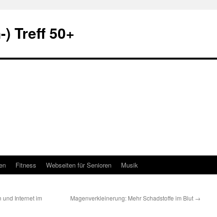
) Treff 50+
en
Fitness
Webseiten für Senioren
Musik
 und Internet im
Magenverkleinerung: Mehr Schadstoffe im Blut
→