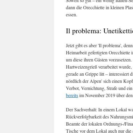
Soweit so gut – ein wenig Italien-S
dann die Orecchiette in kleinen Pl
essen.
Il problema: Unetikett
Jetzt gibt es aber 'Il problema', de
Heimarbeit gefertigten Orecchiette
um diese ihren Gästen vorzusetzen
Hartweizengrieß verarbeitet wurde,
gerade an Grippe litt – interessiert 
nördlich der Alpen' sich einen Kop
Verbot, Vernichtung, Strafe und ein
bereits
im November 2019 über den '
Der Sachverhalt: In einem Lokal wa
Rückverfolgbarkeit des Nahrungsmit
Beamte der lokalen Ordnungs-/Finanz
Tische vor dem Lokal auch nur die 