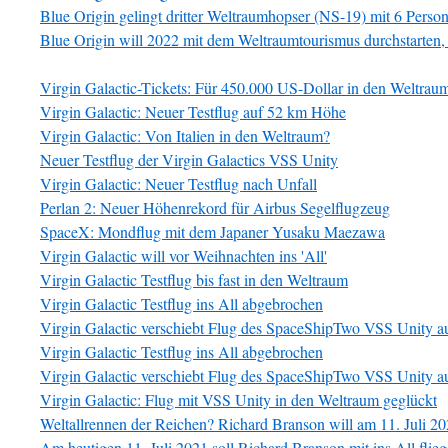
Blue Origin gelingt dritter Weltraumhopser (NS-19) mit 6 Perso
Blue Origin will 2022 mit dem Weltraumtourismus durchstarten,
Virgin Galactic-Tickets: Für 450.000 US-Dollar in den Weltrau
Virgin Galactic: Neuer Testflug auf 52 km Höhe
Virgin Galactic: Von Italien in den Weltraum?
Neuer Testflug der Virgin Galactics VSS Unity
Virgin Galactic: Neuer Testflug nach Unfall
Perlan 2: Neuer Höhenrekord für Airbus Segelflugzeug
SpaceX: Mondflug mit dem Japaner Yusaku Maezawa
Virgin Galactic will vor Weihnachten ins 'All'
Virgin Galactic Testflug bis fast in den Weltraum
Virgin Galactic Testflug ins All abgebrochen
Virgin Galactic verschiebt Flug des SpaceShipTwo VSS Unity a
Virgin Galactic Testflug ins All abgebrochen
Virgin Galactic verschiebt Flug des SpaceShipTwo VSS Unity a
Virgin Galactic: Flug mit VSS Unity in den Weltraum geglückt
Weltallrennen der Reichen? Richard Branson will am 11. Juli 202
Am heutigen 11. Juli 2021 soll Richard Branson mit ins All flie