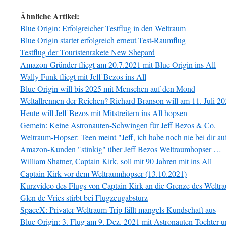
Ähnliche Artikel:
Blue Origin: Erfolgreicher Testflug in den Weltraum
Blue Origin startet erfolgreich erneut Test-Raumflug
Testflug der Touristenrakete New Shepard
Amazon-Gründer fliegt am 20.7.2021 mit Blue Origin ins All
Wally Funk fliegt mit Jeff Bezos ins All
Blue Origin will bis 2025 mit Menschen auf den Mond
Weltallrennen der Reichen? Richard Branson will am 11. Juli 202
Heute will Jeff Bezos mit Mitstreitern ins All hopsen
Gemein: Keine Astronauten-Schwingen für Jeff Bezos & Co.
Weltraum-Hopser: Teen meint "Jeff, ich habe noch nie bei dir a
Amazon-Kunden "stinkig" über Jeff Bezos Weltraumhopser …
William Shatner, Captain Kirk, soll mit 90 Jahren mit ins All
Captain Kirk vor dem Weltraumhopser (13.10.2021)
Kurzvideo des Flugs von Captain Kirk an die Grenze des Weltr
Glen de Vries stirbt bei Flugzeugabsturz
SpaceX: Privater Weltraum-Trip fällt mangels Kundschaft aus
Blue Origin: 3. Flug am 9. Dez. 2021 mit Astronauten-Tochter