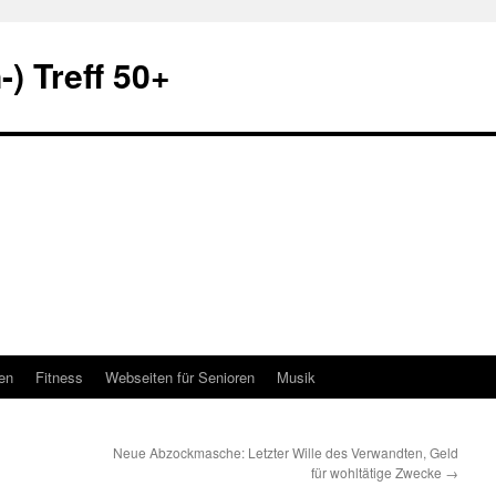
) Treff 50+
en
Fitness
Webseiten für Senioren
Musik
Neue Abzockmasche: Letzter Wille des Verwandten, Geld
für wohltätige Zwecke
→