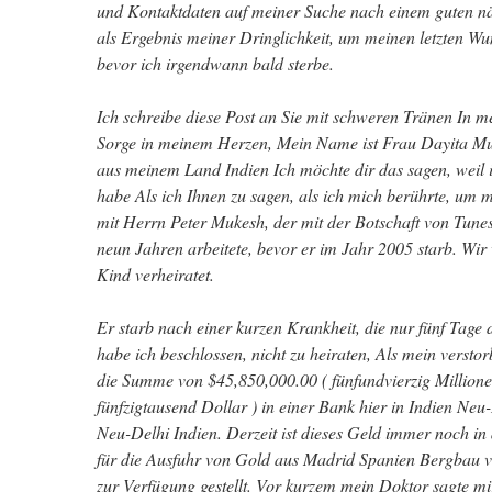
und Kontaktdaten auf meiner Suche nach einem guten n
als Ergebnis meiner Dringlichkeit, um meinen letzten Wuns
bevor ich irgendwann bald sterbe.
Ich schreibe diese Post an Sie mit schweren Tränen In 
Sorge in meinem Herzen, Mein Name ist Frau Dayita Muk
aus meinem Land Indien Ich möchte dir das sagen, weil 
habe Als ich Ihnen zu sagen, als ich mich berührte, um mi
mit Herrn Peter Mukesh, der mit der Botschaft von Tunes
neun Jahren arbeitete, bevor er im Jahr 2005 starb. Wir 
Kind verheiratet.
Er starb nach einer kurzen Krankheit, die nur fünf Tage 
habe ich beschlossen, nicht zu heiraten, Als mein verstor
die Summe von $45,850,000.00 ( fünfundvierzig Millione
fünfzigtausend Dollar ) in einer Bank hier in Indien Neu
Neu-Delhi Indien. Derzeit ist dieses Geld immer noch in 
für die Ausfuhr von Gold aus Madrid Spanien Bergbau v
zur Verfügung gestellt. Vor kurzem mein Doktor sagte mir,