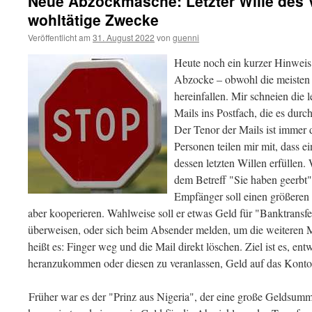
Neue Abzockmasche: Letzter Wille des 
wohltätige Zwecke
Veröffentlicht am
31. August 2022
von
guenni
Heute noch ein kurzer Hinweis
Abzocke – obwohl die meisten 
hereinfallen. Mir schneien die
Mails ins Postfach, die es durc
Der Tenor der Mails ist immer 
Personen teilen mir mit, dass e
dessen letzten Willen erfüllen.
dem Betreff "Sie haben geerbt
Empfänger soll einen größeren 
aber kooperieren. Wahlweise soll er etwas Geld für "Banktransf
überweisen, oder sich beim Absender melden, um die weiteren Mo
heißt es: Finger weg und die Mail direkt löschen. Ziel ist es, e
heranzukommen oder diesen zu veranlassen, Geld auf das Konto 
Früher war es der "Prinz aus Nigeria", der eine große Geldsu