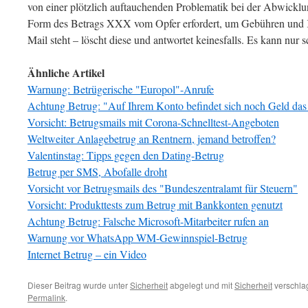
von einer plötzlich auftauchenden Problematik bei der Abwicklun
Form des Betrags XXX vom Opfer erfordert, um Gebühren und K
Mail steht – löscht diese und antwortet keinesfalls. Es kann nur
Ähnliche Artikel
Warnung: Betrügerische "Europol"-Anrufe
Achtung Betrug: "Auf Ihrem Konto befindet sich noch Geld das
Vorsicht: Betrugsmails mit Corona-Schnelltest-Angeboten
Weltweiter Anlagebetrug an Rentnern, jemand betroffen?
Valentinstag: Tipps gegen den Dating-Betrug
Betrug per SMS, Abofalle droht
Vorsicht vor Betrugsmails des "Bundeszentralamt für Steuern"
Vorsicht: Produkttests zum Betrug mit Bankkonten genutzt
Achtung Betrug: Falsche Microsoft-Mitarbeiter rufen an
Warnung vor WhatsApp WM-Gewinnspiel-Betrug
Internet Betrug – ein Video
Dieser Beitrag wurde unter
Sicherheit
abgelegt und mit
Sicherheit
verschlag
Permalink
.