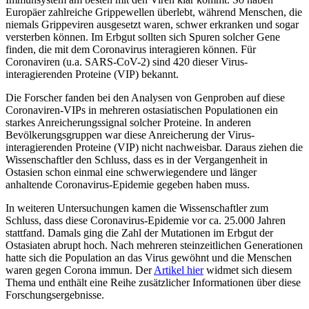
Europäer zahlreiche Grippewellen überlebt, während Menschen, die
niemals Grippeviren ausgesetzt waren, schwer erkranken und sogar
versterben können. Im Erbgut sollten sich Spuren solcher Gene
finden, die mit dem Coronavirus interagieren können. Für
Coronaviren (u.a. SARS-CoV-2) sind 420 dieser Virus-
interagierenden Proteine (VIP) bekannt.
Die Forscher fanden bei den Analysen von Genproben auf diese
Coronaviren-VIPs in mehreren ostasiatischen Populationen ein
starkes Anreicherungssignal solcher Proteine. In anderen
Bevölkerungsgruppen war diese Anreicherung der Virus-
interagierenden Proteine (VIP) nicht nachweisbar. Daraus ziehen die
Wissenschaftler den Schluss, dass es in der Vergangenheit in
Ostasien schon einmal eine schwerwiegendere und länger
anhaltende Coronavirus-Epidemie gegeben haben muss.
In weiteren Untersuchungen kamen die Wissenschaftler zum
Schluss, dass diese Coronavirus-Epidemie vor ca. 25.000 Jahren
stattfand. Damals ging die Zahl der Mutationen im Erbgut der
Ostasiaten abrupt hoch. Nach mehreren steinzeitlichen Generationen
hatte sich die Population an das Virus gewöhnt und die Menschen
waren gegen Corona immun. Der
Artikel hier
widmet sich diesem
Thema und enthält eine Reihe zusätzlicher Informationen über diese
Forschungsergebnisse.