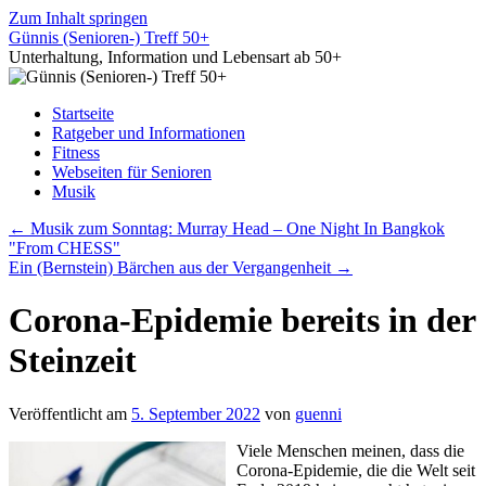
Zum Inhalt springen
Günnis (Senioren-) Treff 50+
Unterhaltung, Information und Lebensart ab 50+
Startseite
Ratgeber und Informationen
Fitness
Webseiten für Senioren
Musik
←
Musik zum Sonntag: Murray Head – One Night In Bangkok
"From CHESS"
Ein (Bernstein) Bärchen aus der Vergangenheit
→
Corona-Epidemie bereits in der
Steinzeit
Veröffentlicht am
5. September 2022
von
guenni
Viele Menschen meinen, dass die
Corona-Epidemie, die die Welt seit