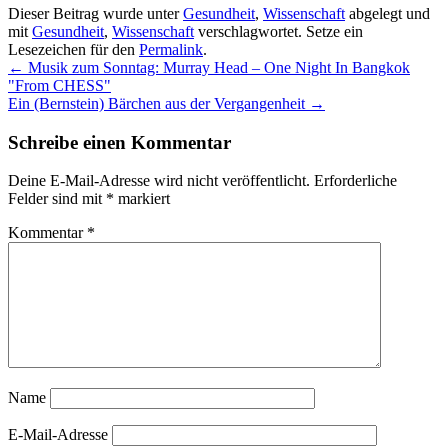
Dieser Beitrag wurde unter
Gesundheit
,
Wissenschaft
abgelegt und
mit
Gesundheit
,
Wissenschaft
verschlagwortet. Setze ein
Lesezeichen für den
Permalink
.
←
Musik zum Sonntag: Murray Head – One Night In Bangkok
"From CHESS"
Ein (Bernstein) Bärchen aus der Vergangenheit
→
Schreibe einen Kommentar
Deine E-Mail-Adresse wird nicht veröffentlicht.
Erforderliche
Felder sind mit
*
markiert
Kommentar
*
Name
E-Mail-Adresse