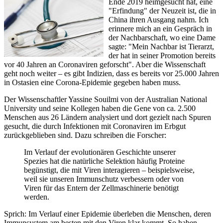
Ende 2019 heimgesucht hat, eine
"Erfindung" der Neuzeit ist, die in
China ihren Ausgang nahm. Ich
erinnere mich an ein Gespräch in
der Nachbarschaft, wo eine Dame
sagte: "Mein Nachbar ist Tierarzt,
der hat in seiner Promotion bereits
vor 40 Jahren an Coronaviren geforscht". Aber die Wissenschaft
geht noch weiter – es gibt Indizien, dass es bereits vor 25.000 Jahren
in Ostasien eine Corona-Epidemie gegeben haben muss.
Der Wissenschaftler Yassine Souilmi von der Australian National
University und seine Kollegen haben die Gene von ca. 2.500
Menschen aus 26 Ländern analysiert und dort gezielt nach Spuren
gesucht, die durch Infektionen mit Coronaviren im Erbgut
zurückgeblieben sind. Dazu schreiben die Forscher:
Im Verlauf der evolutionären Geschichte unserer
Spezies hat die natürliche Selektion häufig Proteine
begünstigt, die mit Viren interagieren – beispielsweise,
weil sie unseren Immunschutz verbessern oder von
Viren für das Entern der Zellmaschinerie benötigt
werden.
Sprich: Im Verlauf einer Epidemie überleben die Menschen, deren
Immunsystem am besten mit den Viren klar kommt. So haben