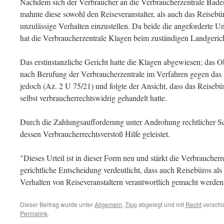
Nachdem sich der Verbraucher an die Verbraucherzentrale Bade
mahnte diese sowohl den Reiseveranstalter, als auch das Reisebür
unzulässige Verhalten einzustellen. Da beide die angeforderte U
hat die Verbraucherzentrale Klagen beim zuständigen Landgerich
Das erstinstanzliche Gericht hatte die Klagen abgewiesen; das Ob
nach Berufung der Verbraucherzentrale im Verfahren gegen das
jedoch (Az. 2 U 75/21) und folgte der Ansicht, dass das Reisebür
selbst verbraucherrechtswidrig gehandelt hatte.
Durch die Zahlungsaufforderung unter Androhung rechtlicher Sch
dessen Verbraucherrechtsverstoß Hilfe geleistet.
"Dieses Urteil ist in dieser Form neu und stärkt die Verbraucherr
gerichtliche Entscheidung verdeutlicht, dass auch Reisebüros als
Verhalten von Reiseveranstaltern verantwortlich gemacht werde
Dieser Beitrag wurde unter
Allgemein
,
Tipp
abgelegt und mit
Recht
verschl
Permalink
.