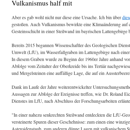
Vulkanismus half mit
Aber es gab wohl nicht nur diese eine Ursache. Ich bin über
die
gestoßen. Auch Vulkanismus bewirkte eine Klimaänderung auf de
Gesteinsschicht in einer Steilwand im bayrischen Lattengebirge 
Bereits 2015 begannen Wissenschaftler des Geologischen Diens
Umwelt (LfU), im Wasserfallgraben im Lattengebirge nach einer
In diesem Graben wurde zu Beginn der 1960er Jahre anhand von
Abfolge vom Zeitalter der Oberkreide bis ins Tertiär nachgewie
und Mergelsteinen eine auffällige Lage, die auf ein Aussterbeer
Dank im Laufe der Jahre weiterentwickelter Untersuchungsmethode
Aussagen zur Abfolge der Ereignisse treffen, wie Dr. Roland Ei
Dienstes im LfU, nach Abschluss der Forschungsarbeiten erläute
"In einer nahezu senkrechten Steilwand entdeckten die LfU-Ge
versteinerte Spuren dieser Geschehnisse: zum einen eine winzig
Asteroidenstaub, zum anderen dünne Lagen mit vulkanischem St