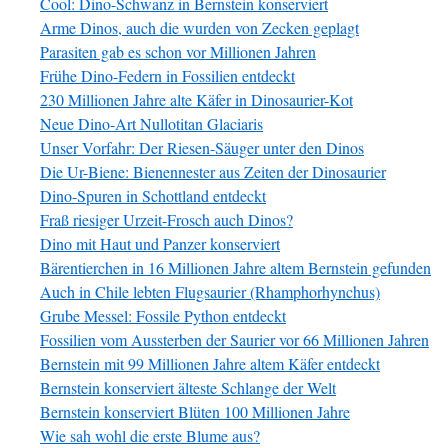
Cool: Dino-Schwanz in Bernstein konserviert
Arme Dinos, auch die wurden von Zecken geplagt
Parasiten gab es schon vor Millionen Jahren
Frühe Dino-Federn in Fossilien entdeckt
230 Millionen Jahre alte Käfer in Dinosaurier-Kot
Neue Dino-Art Nullotitan Glaciaris
Unser Vorfahr: Der Riesen-Säuger unter den Dinos
Die Ur-Biene: Bienennester aus Zeiten der Dinosaurier
Dino-Spuren in Schottland entdeckt
Fraß riesiger Urzeit-Frosch auch Dinos?
Dino mit Haut und Panzer konserviert
Bärentierchen in 16 Millionen Jahre altem Bernstein gefunden
Auch in Chile lebten Flugsaurier (Rhamphorhynchus)
Grube Messel: Fossile Python entdeckt
Fossilien vom Aussterben der Saurier vor 66 Millionen Jahren
Bernstein mit 99 Millionen Jahre altem Käfer entdeckt
Bernstein konserviert älteste Schlange der Welt
Bernstein konserviert Blüten 100 Millionen Jahre
Wie sah wohl die erste Blume aus?