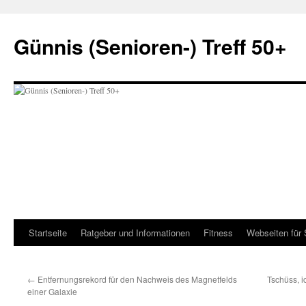
Zum
Inhalt
Günnis (Senioren-) Treff 50+
springen
Startseite
Ratgeber und Informationen
Fitness
Webseiten für 
←
Entfernungsrekord für den Nachweis des Magnetfelds
Tschüss, 
einer Galaxie