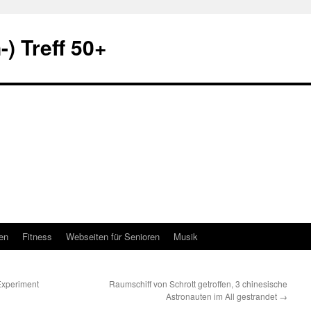
) Treff 50+
en
Fitness
Webseiten für Senioren
Musik
Experiment
Raumschiff von Schrott getroffen, 3 chinesische
Astronauten im All gestrandet
→