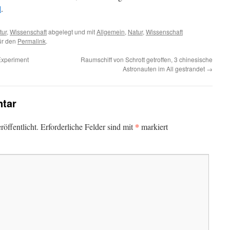
l
.
tur
,
Wissenschaft
abgelegt und mit
Allgemein
,
Natur
,
Wissenschaft
für den
Permalink
.
Experiment
Raumschiff von Schrott getroffen, 3 chinesische
Astronauten im All gestrandet
→
tar
*
öffentlicht.
Erforderliche Felder sind mit
markiert