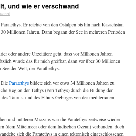
lt, und wie er verschwand
guenni
r
Paratethys. Er reichte von den Ostalpen bis hin nach Kasachstan
r 30 Millionen Jahren. Dann begann der See in mehreren Perioden
ier oder andere Urzeittiere geht, dass vor Millionen Jahren
tzlich wurde das für mich greifbar, dann vor über 30 Millionen
 See der Welt, der Parathethys.
. Die
Paratethys
bildete sich vor etwa 34 Millionen Jahren zu
iche Region der Tethys (Peri-Tethys) durch die Bildung der
, des Taurus- und des Elburs-Gebirges von der mediterranen
en und mittleren Miozäns war die Paratethys zeitweise wieder
gern (dem Mittelmeer oder dem Indischen Ozean) verbunden, doch
andelte sich die Paratethys in einen tektonisch eingeschlossenen