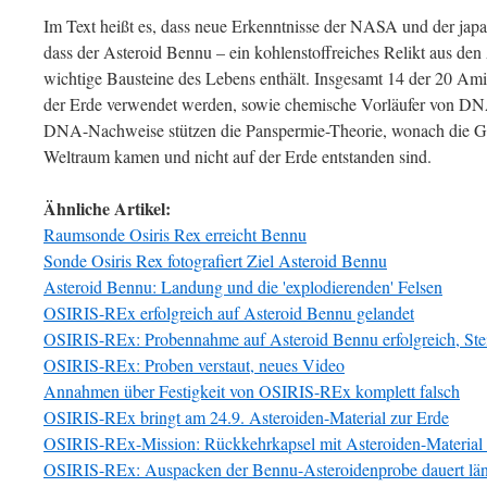
Im Text heißt es, dass neue Erkenntnisse der NASA und der jap
dass der Asteroid Bennu – ein kohlenstoffreiches Relikt aus d
wichtige Bausteine des Lebens enthält. Insgesamt 14 der 20 Am
der Erde verwendet werden, sowie chemische Vorläufer von 
DNA-Nachweise stützen die Panspermie-Theorie, wonach die G
Weltraum kamen und nicht auf der Erde entstanden sind.
Ähnliche Artikel:
Raumsonde Osiris Rex erreicht Bennu
Sonde Osiris Rex fotografiert Ziel Asteroid Bennu
Asteroid Bennu: Landung und die 'explodierenden' Felsen
OSIRIS-REx erfolgreich auf Asteroid Bennu gelandet
OSIRIS-REx: Probennahme auf Asteroid Bennu erfolgreich, St
OSIRIS-REx: Proben verstaut, neues Video
Annahmen über Festigkeit von OSIRIS-REx komplett falsch
OSIRIS-REx bringt am 24.9. Asteroiden-Material zur Erde
OSIRIS-REx-Mission: Rückkehrkapsel mit Asteroiden-Material a
OSIRIS-REx: Auspacken der Bennu-Asteroidenprobe dauert lä