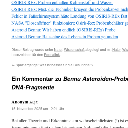
OSIRIS-REx: Proben enthalten Kohlenstoff und Wasser
OSIRIS-REx: Mist, die Techniker kriegen die Probenkapsel nich
Fehler in Fallschirmsystem hätte Landung von OSIRIS-REx fast 
NASA "Dosenöffner" funktioniert; Osiris-Rex Probenbehälter ge
Asteroid Bennu: Wir haben endlich (OSIRIS-REx) Probe
Asteroid Bennu: Bausteine des Lebens in Proben gefunden
Dieser Beitrag wurde unter
Natur
,
Wissenschaft
abgelegt und mit
Natur
,
Wis
Lesezeichen für den
Permalink
.
←
Spaziergänge: Was ist besser für die Gesundheit?
Ein Kommentar zu
Bennu Asteroiden-Probe
DNA-Fragmente
Anonym
sagt:
15. November 2025 um 12:21 Uhr
Bei aller Theorie und Erkenntnis: am wahrscheinlichsten (!) ist e
Verunreinigung (trotz allem bisherigem Aufwand) die Ursache i