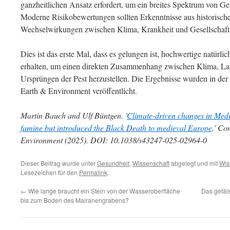
ganzheitlichen Ansatz erfordert, um ein breites Spektrum von 
Moderne Risikobewertungen sollten Erkenntnisse aus historische
Wechselwirkungen zwischen Klima, Krankheit und Gesellschaft
Dies ist das erste Mal, dass es gelungen ist, hochwertige natürli
erhalten, um einen direkten Zusammenhang zwischen Klima, La
Ursprüngen der Pest herzustellen. Die Ergebnisse wurden in der
Earth & Environment veröffentlicht.
Martin Bauch and Ulf Büntgen. '
Climate-driven changes in Medi
famine but introduced the Black Death to medieval Europe
.' Co
Environment (2025). DOI: 10.1038/s43247-025-02964-0
Dieser Beitrag wurde unter
Gesundheit
,
Wissenschaft
abgelegt und mit
Wis
Lesezeichen für den
Permalink
.
←
Wie lange braucht ein Stein von der Wasseroberfläche
Das gefäl
bis zum Boden des Mairanengrabens?