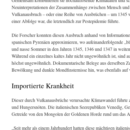
Gemeinsam kombinierten sie hochauflösende Klimadaten und schr
Neuinterpretationen der Zusammenhänge zwischen Mensch und K
Vulkanausbruch – oder eine Reihe von Ausbrüchen – um 1345 wah
einer Abfolge war, die letztendlich zur Pestepidemie führte.
Die Forscher konnten diesen Ausbruch anhand von Information
spanischen Pyrenäen approximieren, wo aufeinanderfolgende „b
und nasse Sommer in den Jahren 1345, 1346 und 1347 in weiten
Während ein einzelnes kaltes Jahr nicht ungewöhnlich ist, sind 
höchst ungewöhnlich. Dokumentarische Belege aus derselben Ze
Bewölkung und dunkle Mondfinsternisse hin, was ebenfalls auf v
Importierte Krankheit
Dieser durch Vulkanausbrüche verursachte Klimawandel führte z
und Hungersnöten. Die italienischen Seerepubliken Venedig, G
Getreide von den Mongolen der Goldenen Horde rund um das A
„Seit mehr als einem Jahrhundert hatten diese mächtigen italieni