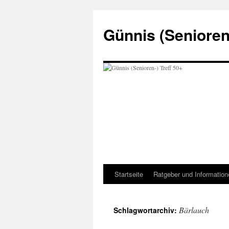
Zum
Inhalt
Günnis (Senioren-
springen
Startseite
Ratgeber und Information
Bärlauch
Schlagwortarchiv: