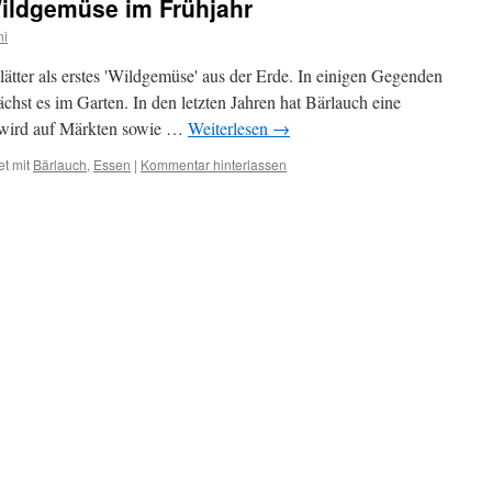
Wildgemüse im Frühjahr
ni
ätter als erstes 'Wildgemüse' aus der Erde. In einigen Gegenden
ächst es im Garten. In den letzten Jahren hat Bärlauch eine
d wird auf Märkten sowie …
Weiterlesen
→
t mit
Bärlauch
,
Essen
|
Kommentar hinterlassen