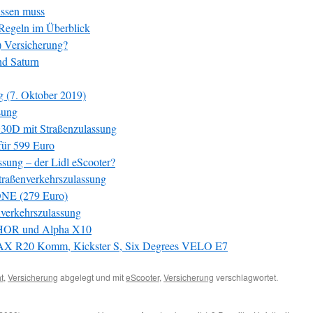
issen muss
-Regeln im Überblick
r) Versicherung?
nd Saturn
g (7. Oktober 2019)
sung
0D mit Straßenzulassung
für 599 Euro
ng – der Lidl eScooter?
traßenverkehrszulassung
NE (279 Euro)
nverkehrszulassung
THOR und Alpha X10
MAX R20 Komm, Kickster S, Six Degrees VELO E7
t
,
Versicherung
abgelegt und mit
eScooter
,
Versicherung
verschlagwortet.