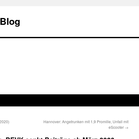
 Blog
 2020)
Hannover: Angetrunken mit 1,9 Promille, Unfall mit
eScooter
→