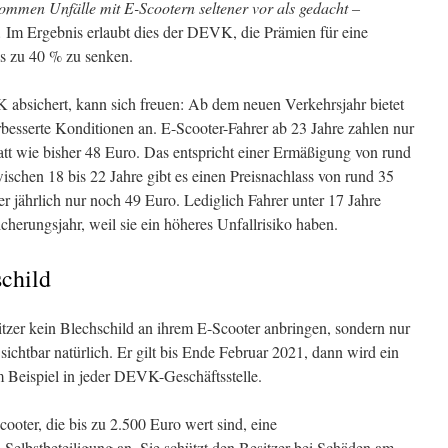
kommen Unfälle mit E-Scootern seltener vor als gedacht –
.
Im Ergebnis erlaubt dies der DEVK, die Prämien für eine
is zu 40 % zu senken.
absichert, kann sich freuen: Ab dem neuen Verkehrsjahr bietet
rbesserte Konditionen an. E-Scooter-Fahrer ab 23 Jahre zahlen nur
att wie bisher 48 Euro. Das entspricht einer Ermäßigung von rund
ischen 18 bis 22 Jahre gibt es einen Preisnachlass von rund 35
er jährlich nur noch 49 Euro. Lediglich Fahrer unter 17 Jahre
cherungsjahr, weil sie ein höheres Unfallrisiko haben.
child
zer kein Blechschild an ihrem E-Scooter anbringen, sondern nur
sichtbar natürlich. Er gilt bis Ende Februar 2021, dann wird ein
um Beispiel in jeder DEVK-Geschäftsstelle.
ooter, die bis zu 2.500 Euro wert sind, eine
 Selbstbeteiligung an. Sie schützt den Besitzer bei Schäden am