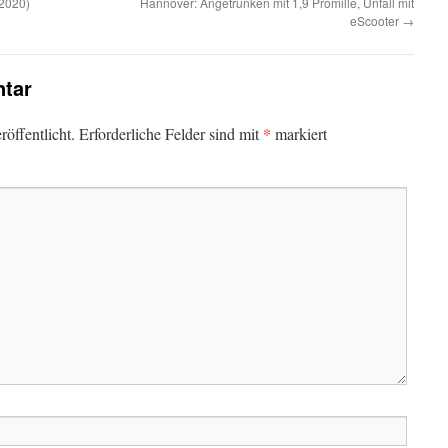
 2020)
Hannover: Angetrunken mit 1,9 Promille, Unfall mit
eScooter
→
tar
*
öffentlicht.
Erforderliche Felder sind mit
markiert