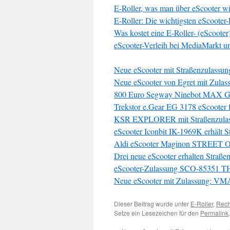
E-Roller, was man über eScooter w
E-Roller: Die wichtigsten eScooter
Was kostet eine E-Roller- (eScoote
eScooter-Verleih bei MediaMarkt u
Neue eScooter mit Straßenzulassun
Neue eScooter von Egret mit Zulas
800 Euro Segway Ninebot MAX G3
Trekstor e.Gear EG 3178 eScooter 
KSR EXPLORER mit Straßenzulassu
eScooter Iconbit IK-1969K erhält S
Aldi eScooter Maginon STREET O
Drei neue eScooter erhalten Straße
eScooter-Zulassung SCO-85351 
Neue eScooter mit Zulassung: V
Dieser Beitrag wurde unter
E-Roller
,
Rech
Setze ein Lesezeichen für den
Permalink
.