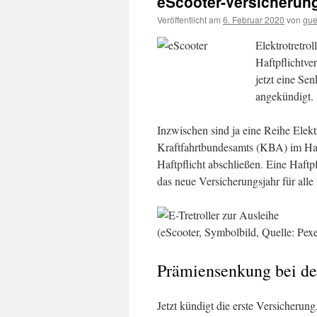
eScooter-Versicherun
Veröffentlicht am
6. Februar 2020
von
gue
Elektrotretro
Haftpflichtve
jetzt eine Se
angekündigt.
Inzwischen sind ja eine Reihe Elekt
Kraftfahrtbundesamts (KBA) im Hand
Haftpflicht abschließen. Eine Haftp
das neue Versicherungsjahr für all
(eScooter, Symbolbild, Quelle: Pex
Prämiensenkung bei d
Jetzt kündigt die erste Versicheru