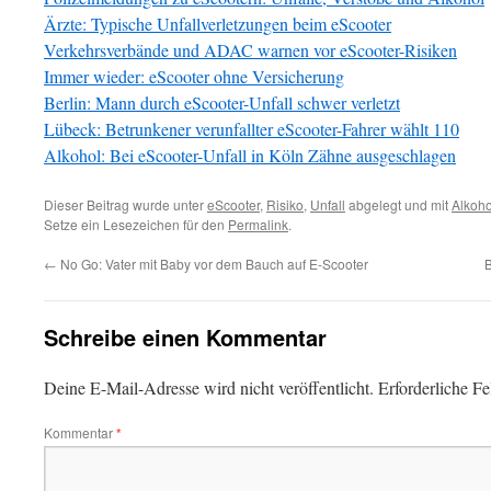
Ärzte: Typische Unfallverletzungen beim eScooter
Verkehrsverbände und ADAC warnen vor eScooter-Risiken
Immer wieder: eScooter ohne Versicherung
Berlin: Mann durch eScooter-Unfall schwer verletzt
Lübeck: Betrunkener verunfallter eScooter-Fahrer wählt 110
Alkohol: Bei eScooter-Unfall in Köln Zähne ausgeschlagen
Dieser Beitrag wurde unter
eScooter
,
Risiko
,
Unfall
abgelegt und mit
Alkoho
Setze ein Lesezeichen für den
Permalink
.
←
No Go: Vater mit Baby vor dem Bauch auf E-Scooter
B
Schreibe einen Kommentar
Deine E-Mail-Adresse wird nicht veröffentlicht.
Erforderliche Fe
Kommentar
*