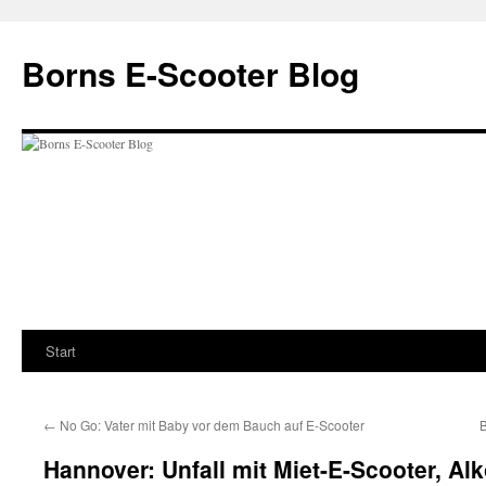
Zum
Inhalt
Borns E-Scooter Blog
springen
Start
←
No Go: Vater mit Baby vor dem Bauch auf E-Scooter
B
Hannover: Unfall mit Miet-E-Scooter, Alk