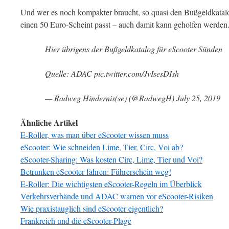
Und wer es noch kompakter braucht, so quasi den Bußgeldkatalog
einen 50 Euro-Scheint passt – auch damit kann geholfen werden
Hier übrigens der Bußgeldkatalog für eScooter Sünden
Quelle: ADAC pic.twitter.com/JvIsesDIsh
— Radweg Hindernis(se) (@RadwegH) July 25, 2019
Ähnliche Artikel
E-Roller, was man über eScooter wissen muss
eScooter: Wie schneiden Lime, Tier, Circ, Voi ab?
eScooter-Sharing: Was kosten Circ, Lime, Tier und Voi?
Betrunken eScooter fahren: Führerschein weg!
E-Roller: Die wichtigsten eScooter-Regeln im Überblick
Verkehrsverbände und ADAC warnen vor eScooter-Risiken
Wie praxistauglich sind eScooter eigentlich?
Frankreich und die eScooter-Plage