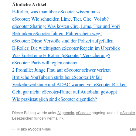
Ähnliche Artikel
E-Roller, was man über eScooter wissen muss
eScooter: Wie schneiden Lime, Tier, Circ, Voi ab?
eScooter-Sharing: Was kosten Circ, Lime, Tier und Voi?
Betrunken eScooter fahren: Führerschein weg!
eScooter: Diese Verstöße sind der Polizei aufgefallen
E-Roller: Die wichtigsten eScooter-Regeln im Überblick
Was kostet eine E-Roller- (eScooter) Versicherung?
eScooter: Paris will reglementieren
2 Promille: Junge Frau auf eScooter schwer verletzt
Britische YouTuberin stirbt bei eScooter-Unfall
Verkehrsverbände und ADAC warnen vor eScooter-Risiken
Geht gar nicht: eScooter-Fahrer auf Autobahn gestoppt
Wie praxistauglich sind eScooter eigentlich?
Dieser Beitrag wurde unter
Allgemein
,
eScooter
abgelegt und mit
eScooter
Lesezeichen für den
Permalink
.
←
Risiko eScooter-Klau
Lim