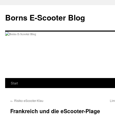
Zum
Inhalt
Borns E-Scooter Blog
springen
Start
←
Risiko eScooter-Klau
Lim
Frankreich und die eScooter-Plage