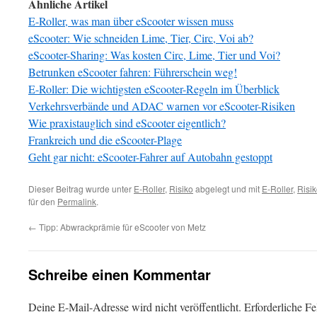
Ähnliche Artikel
E-Roller, was man über eScooter wissen muss
eScooter: Wie schneiden Lime, Tier, Circ, Voi ab?
eScooter-Sharing: Was kosten Circ, Lime, Tier und Voi?
Betrunken eScooter fahren: Führerschein weg!
E-Roller: Die wichtigsten eScooter-Regeln im Überblick
Verkehrsverbände und ADAC warnen vor eScooter-Risiken
Wie praxistauglich sind eScooter eigentlich?
Frankreich und die eScooter-Plage
Geht gar nicht: eScooter-Fahrer auf Autobahn gestoppt
Dieser Beitrag wurde unter
E-Roller
,
Risiko
abgelegt und mit
E-Roller
,
Risi
für den
Permalink
.
←
Tipp: Abwrackprämie für eScooter von Metz
Schreibe einen Kommentar
Deine E-Mail-Adresse wird nicht veröffentlicht.
Erforderliche Fe