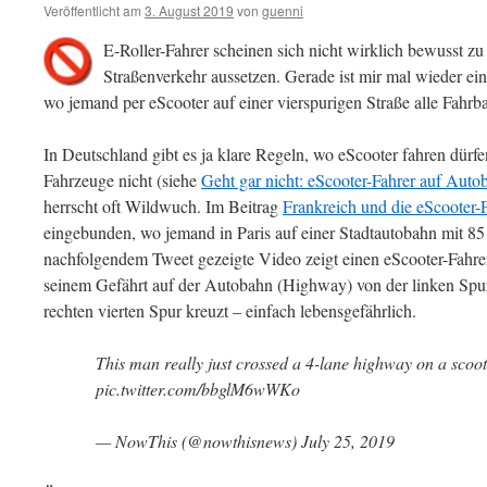
Veröffentlicht am
3. August 2019
von
guenni
E-Roller-Fahrer scheinen sich nicht wirklich bewusst zu
Straßenverkehr aussetzen. Gerade ist mir mal wieder 
wo jemand per eScooter auf einer vierspurigen Straße alle Fahrb
In Deutschland gibt es ja klare Regeln, wo eScooter fahren dürf
Fahrzeuge nicht (siehe
Geht gar nicht: eScooter-Fahrer auf Auto
herrscht oft Wildwuch. Im Beitrag
Frankreich und die eScooter-
eingebunden, wo jemand in Paris auf einer Stadtautobahn mit 8
nachfolgendem Tweet gezeigte Video zeigt einen eScooter-Fahrer
seinem Gefährt auf der Autobahn (Highway) von der linken Spur
rechten vierten Spur kreuzt – einfach lebensgefährlich.
This man really just crossed a 4-lane highway on a sco
pic.twitter.com/bbglM6wWKo
— NowThis (@nowthisnews) July 25, 2019