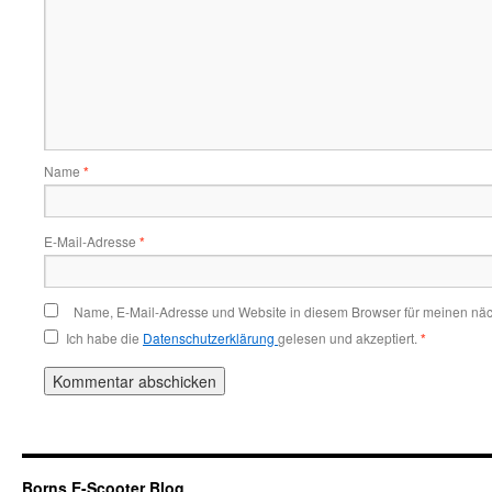
Name
*
E-Mail-Adresse
*
Name, E-Mail-Adresse und Website in diesem Browser für meinen nä
Ich habe die
Datenschutzerklärung
gelesen und akzeptiert.
*
Borns E-Scooter Blog