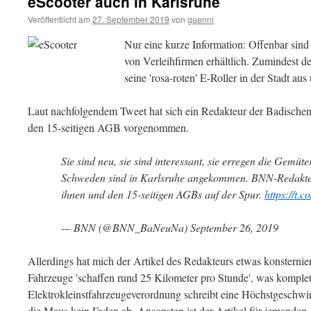
eScooter auch in Karlsruhe
Veröffentlicht am
27. September 2019
von
guenni
Nur eine kurze Information: Offenbar sind 
von Verleihfirmen erhältlich. Zumindest de
seine 'rosa-roten' E-Roller in der Stadt au
Laut nachfolgendem Tweet hat sich ein Redakteur der Badische
den 15-seitigen AGB vorgenommen.
Sie sind neu, sie sind interessant, sie erregen die Gemüt
Schweden sind in Karlsruhe angekommen. BNN-Redakte
ihnen und den 15-seitigen AGBs auf der Spur.
https://t
— BNN (@BNN_BaNeuNa) September 26, 2019
Allerdings hat mich der Artikel des Redakteurs etwas konsterniert
Fahrzeuge 'schaffen rund 25 Kilometer pro Stunde', was komplet
Elektrokleinstfahrzeugeverordnung schreibt eine Höchstgeschwin
die Maus kein Faden ab. Ansonsten ist der Artikel für jemanden, 