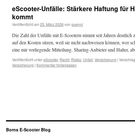
eScooter-Unfälle: Stärkere Haftung für H
kommt
Veröffentlicht am
25. März 2026
von
guenni
Die Zahl der Unfälle mit E-Scootern nimmt seit Jahren deutlich z
auf den Kosten sitzen, weil sie nicht nachweisen können, wer sch
eine mir vorliegende Mitteilung. Sharing-Anbieter und Halter, 
Veröffentlicht unter
eScooter
,
Recht
,
Risiko
,
Unfall
,
Versicherung
|
Verschlag
Versicherung
|
Kommentar hinterlassen
Borns E-Scooter Blog