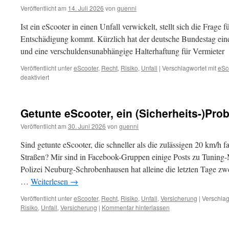
Veröffentlicht am
14. Juli 2026
von
guenni
Ist ein eScooter in einen Unfall verwickelt, stellt sich die Frage
Entschädigung kommt. Kürzlich hat der deutsche Bundestag ein
und eine verschuldensunabhängige Halterhaftung für Vermieter 
Veröffentlicht unter
eScooter
,
Recht
,
Risiko
,
Unfall
|
Verschlagwortet mit
eSc
deaktiviert
für
Verleihfirmen
von
eScootern
Getunte eScooter, ein (Sicherheits-)Pro
sollen
künftig
Veröffentlicht am
30. Juni 2026
von
guenni
bei
Unfällen
Sind getunte eScooter, die schneller als die zulässigen 20 km/h 
haften
Straßen? Mir sind in Facebook-Gruppen einige Posts zu Tuning
Polizei Neuburg-Schrobenhausen hat alleine die letzten Tage zw
…
Weiterlesen
→
Veröffentlicht unter
eScooter
,
Recht
,
Risiko
,
Unfall
,
Versicherung
|
Verschlag
Risiko
,
Unfall
,
Versicherung
|
Kommentar hinterlassen