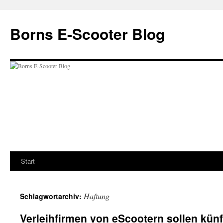
Zum
Inhalt
Borns E-Scooter Blog
springen
Start
Haftung
Schlagwortarchiv:
Verleihfirmen von eScootern sollen künft