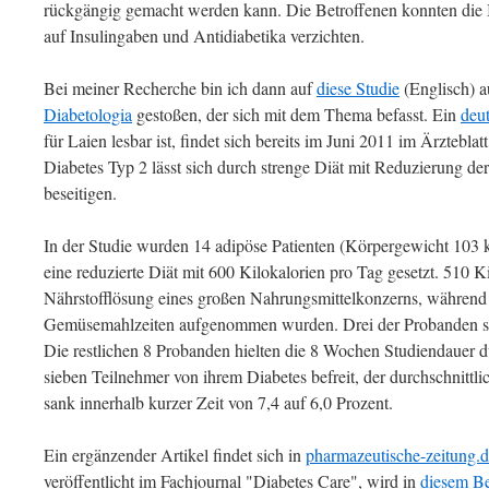
rückgängig gemacht werden kann. Die Betroffenen konnten die I
auf Insulingaben und Antidiabetika verzichten.
Bei meiner Recherche bin ich dann auf
diese Studie
(Englisch) 
Diabetologia
gestoßen, der sich mit dem Thema befasst. Ein
deut
für Laien lesbar ist, findet sich bereits im Juni 2011 im Ärzteblat
Diabetes Typ 2 lässt sich durch strenge Diät mit Reduzierung d
beseitigen.
In der Studie wurden 14 adipöse Patienten (Körpergewicht 103 
eine reduzierte Diät mit 600 Kilokalorien pro Tag gesetzt. 510 Ki
Nährstofflösung eines großen Nahrungsmittelkonzerns, während 
Gemüsemahlzeiten aufgenommen wurden. Drei der Probanden stie
Die restlichen 8 Probanden hielten die 8 Wochen Studiendauer 
sieben Teilnehmer von ihrem Diabetes befreit, der durchschnitt
sank innerhalb kurzer Zeit von 7,4 auf 6,0 Prozent.
Ein ergänzender Artikel findet sich in
pharmazeutische-zeitung.
veröffentlicht im Fachjournal "Diabetes Care", wird in
diesem Be