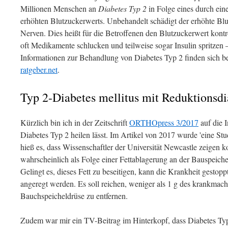
Millionen Menschen an
Diabetes Typ 2
in Folge eines durch eine
erhöhten Blutzuckerwerts. Unbehandelt schädigt der erhöhte Blu
Nerven. Dies heißt für die Betroffenen den Blutzuckerwert kontr
oft Medikamente schlucken und teilweise sogar Insulin spritzen 
Informationen zur Behandlung von Diabetes Typ 2 finden sich be
ratgeber.net
.
Typ 2-Diabetes mellitus mit Reduktionsdi
Kürzlich bin ich in der Zeitschrift
ORTHOpress 3/2017
auf die I
Diabetes Typ 2 heilen lässt. Im Artikel von 2017 wurde 'eine Stu
hieß es, dass Wissenschaftler der Universität Newcastle zeigen k
wahrscheinlich als Folge einer Fettablagerung an der Bauspeic
Gelingt es, dieses Fett zu beseitigen, kann die Krankheit gestop
angeregt werden. Es soll reichen, weniger als 1 g des krankmach
Bauchspeicheldrüse zu entfernen.
Zudem war mir ein TV-Beitrag im Hinterkopf, dass Diabetes Ty