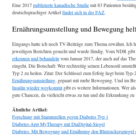
Eine 2017
publizierte kanadische Studie
mit 83 Patienten bestäti
deutschsprachiger Artikel
findet sich in der FAZ
.
Ernährungsumstellung und Bewegung hel
Eingangs hatte ich noch TV-Beiträge zum Thema erwähnt. Ich h
jeweiligen Berichten gesucht und wurde fündig. Vom NDR gibt 
erkennen und behandeln
vom Januar 2017, der auch auf das T
eingeht. Die Botschaft: Wer rechtzeitig seinen Lebensstil umstel
Typ 2 zu heilen. Zitat: Der Schlüssel zum Erfolg liegt beim Typ-
Ernährungsumstellung
, gepaart mit mehr Bewegung. Und im Be
Insulin wieder wegkommt
gibt es weitere Informationen. Wer als
gute Chancen, da vielleicht etwas zu tun und die Erkrankung zu 
Ähnliche Artikel:
Forschung mit Stammzellen gegen Diabetes Typ 1
Diabetes-App MyTherapy mit DiaDigital-Siegel
Diabetes: Mit Bewegung und Ernährung den Blutzuckerspiegel 