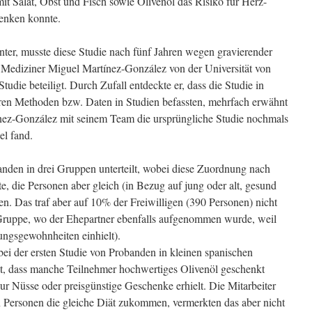
mit Salat, Obst und Fisch sowie Olivenöl das Risiko für Herz-
enken konnte.
unter, musste diese Studie nach fünf Jahren wegen gravierender
Mediziner Miguel Martínez-González von der Universität von
udie beteiligt. Durch Zufall entdeckte er, dass die Studie in
eren Methoden bzw. Daten in Studien befassten, mehrfach erwähnt
ínez-González mit seinem Team die ursprüngliche Studie nochmals
el fand.
anden in drei Gruppen unterteilt, wobei diese Zuordnung nach
te, die Personen aber gleich (in Bezug auf jung oder alt, gesund
ten. Das traf aber auf 10% der Freiwilligen (390 Personen) nicht
 Gruppe, wo der Ehepartner ebenfalls aufgenommen wurde, weil
ungsgewohnheiten einhielt).
bei der ersten Studie von Probanden in kleinen spanischen
t, dass manche Teilnehmer hochwertiges Olivenöl geschenkt
r Nüsse oder preisgünstige Geschenke erhielt. Die Mitarbeiter
n Personen die gleiche Diät zukommen, vermerkten das aber nicht