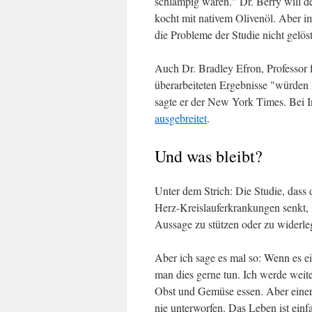
schlampig waren." Dr. Berry will d
kocht mit nativem Olivenöl. Aber im
die Probleme der Studie nicht gelöst
Auch Dr. Bradley Efron, Professor fü
überarbeiteten Ergebnisse "würden 
sagte er der New York Times. Bei 
ausgebreitet
.
Und was bleibt?
Unter dem Strich: Die Studie, dass 
Herz-Kreislauferkrankungen senkt, i
Aussage zu stützen oder zu widerle
Aber ich sage es mal so: Wenn es e
man dies gerne tun. Ich werde weite
Obst und Gemüse essen. Aber einer 
nie unterworfen. Das Leben ist einf