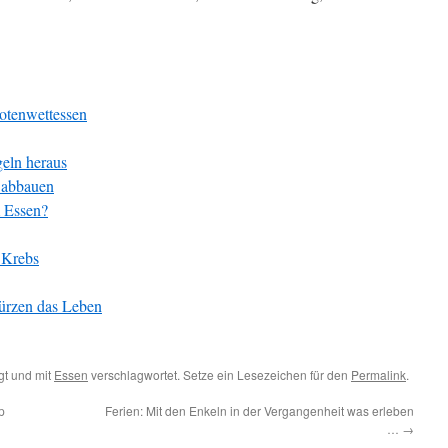
otenwettessen
eln heraus
n abbauen
 Essen?
 Krebs
ürzen das Leben
t und mit
Essen
verschlagwortet. Setze ein Lesezeichen für den
Permalink
.
p
Ferien: Mit den Enkeln in der Vergangenheit was erleben
…
→