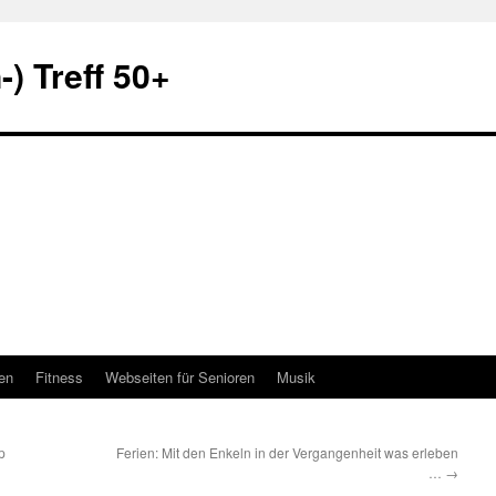
) Treff 50+
en
Fitness
Webseiten für Senioren
Musik
p
Ferien: Mit den Enkeln in der Vergangenheit was erleben
…
→