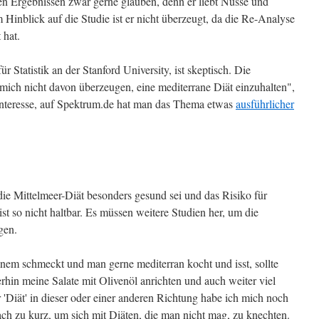
en Ergebnissen zwar gerne glauben, denn er liebt Nüsse und
 Hinblick auf die Studie ist er nicht überzeugt, da die Re-Analyse
 hat.
r Statistik an der Stanford University, ist skeptisch. Die
mich nicht davon überzeugen, eine mediterrane Diät einzuhalten",
Interesse, auf Spektrum.de hat man das Thema etwas
ausführlicher
die Mittelmeer-Diät besonders gesund sei und das Risiko für
st so nicht haltbar. Es müssen weitere Studien her, um die
gen.
inem schmeckt und man gerne mediterran kocht und isst, sollte
rhin meine Salate mit Olivenöl anrichten und auch weiter viel
'Diät' in dieser oder einer anderen Richtung habe ich mich noch
ach zu kurz, um sich mit Diäten, die man nicht mag, zu knechten.