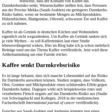
Hinweise, dass der Konsum von Kaffee das
Darmkrebsrisiko senkt. Wissenschaftler stellten fest, dass Personen
aus der Provinz Mekka (Saudi-Arabien) ein geringeres Darmkrebs-
Risiko hatten, wenn sie bestimmte Mengen an Milchprodukten,
Hülsenfrüchten, Blattgemüse, Olivenöl, schwarzen Tee und Kaffee
zu sich nahmen.
Kaffee ist als Getränk in deutschen Küchen und Wohnstuben
eigentlich nicht wegzudenken. Um Kaffee als Getränk ranken sich
ja viele Mythen – so soll Kaffeetrinken laut einer Studie
lebensverlängernd wirken. Hier im Blog habe ich ja schon mehrfach
Beiträge rund um das Thema Kaffee veröffentlicht. Jetzt wird diese
Artikelsammlung um eine Fazette reicher.
Kaffee senkt Darmkrebsrisiko
Es ist lange bekannt, dass sich manche Lebensmittel auf das Risiko
für Darmkrebs auswirken können. Studien zeigten, dass Vollkorn,
Obst, Gemüse und Milchprodukte einen schützenden Effekt gegen
Darmkrebs hatten. Dagegen wirkt sich beispielsweise rotes und
verarbeitetes Fleisch negativ auf das Darmkrebs-Risiko aus (Studie
von Schwingshackl und Kollegen, 2018 in der medizinischen
Fachzeitschrift
International journal of cancer
veröffentlicht).
Forscher aus Saudi-Arabien und Jordanien leisteten nun einen