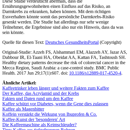
Diese Studie verdeutlicht abermals, dass die
Ernährungsgewohnheiten einen Einfluss auf das Risiko, an
Darmkrebs zu erkranken, haben können. Mit dem richtigen
Essverhalten könnte somit das persönliche Darmkrebs-Risiko
gesenkt werden. Die Studie hat allerdings nur sehr wenige
Teilnehmer, die Ergebnisse sind also nur ein Hinweis, dass da was
sein könnte.
Quelle für diesen Text:
Deutsches GesundheitsPortal
(Copyright)
Original-Studie: Azzeh FS, Alshammari EM, Alazzeh AY, Jazar AS,
Dabbour IR, El-Taani HA, Obeidat AA, Kattan FA, Tashtoush SH.
Healthy dietary patterns decrease the risk of colorectal cancer in the
Mecca Region, Saudi Arabia: a case-control study. BMC Public
Health. 2017 Jun 29;17(1):607. doi:
10.1186/s12889-017-4520-4
.
Ähnliche Artikel:
Kaffeetrinker leben länger und weitere Fakten zum Kaffee
Der Kaffee, das Acrylamid und der Krebs
Fakten und Daten rund um den Kaffee
Kaffee schützt vor Diabetes, wenn die Gene dies zulassen
Kaffee als Magenbitter
Koffein verstärkt die Wirkung von Ibuprofen & Co.
Kaffee-Kunst der 'besonderen' Art
Die Kaffeemaschine als Keimschleuder?
Tipp: Kaffee aus tiefgefrorenen Bohnen