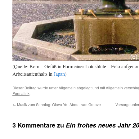
(Quelle: Born – Gefäß in Form einer Lotusblüte – Foto aufgen
Arbeitsaufenthalts in
Japan
)
Dieser Beitrag wurde unter
Allgemein
abgelegt und mit
Allgemein
verschlag
Permalink
.
←
Musik zum Sonntag: Otava Yo–About Ivan Groove
Vorsorgeunter
3 Kommentare zu
Ein frohes neues Jahr 2