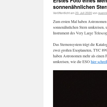
Erstes Foto eines Me
sonnenähnlichen Ster
Veröffentlicht am
23. Juli 2020
von
guenn
Zum ersten Mal haben Astronomen me
sonnenähnlichen Stern umkreisen,
Instrument des Very Large Telesc
Das Sternensystem trägt die Kata
zwei großen Exoplaneten, TYC 899
haben Astronomen mehr als einen Pl
umkreisen, wie die ESO
hier schrei