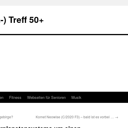
) Treff 50+
en
Fitness
Webseiten für Senioren
Musik
gebirge?
Komet Neowise (C/2020 F3) – bald ist es vorbei …
→