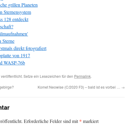
che grillen Planeten
in Sternensystem
s 128 entdeckt
schaft?
'Filmaufnahmen'
n Sterne
tmals direkt fotografiert
platte von 1917
und WASP-76b
veröffentlicht. Setze ein Lesezeichen für den
Permalink
.
gebirge?
Komet Neowise (C/2020 F3) – bald ist es vorbei …
→
tar
*
öffentlicht.
Erforderliche Felder sind mit
markiert