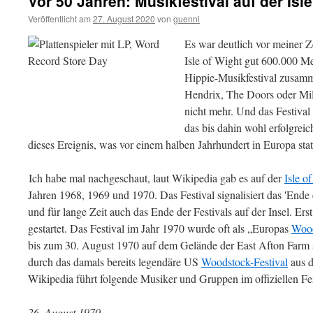
Vor 50 Jahren: Musikfestival auf der Isl
Veröffentlicht am
27. August 2020
von
guenni
Es war deutlich vor meiner 
Isle of Wight gut 600.000 M
Hippie-Musikfestival zusamm
Hendrix, The Doors oder Mil
nicht mehr. Und das Festival 
das bis dahin wohl erfolgreic
dieses Ereignis, was vor einem halben Jahrhundert in Europa stat
Ich habe mal nachgeschaut, laut Wikipedia gab es auf der
Isle o
Jahren 1968, 1969 und 1970. Das Festival signalisiert das 'Ende
und für lange Zeit auch das Ende der Festivals auf der Insel. Ers
gestartet. Das Festival im Jahr 1970 wurde oft als „Europas
Woo
bis zum 30. August 1970 auf dem Gelände der East Afton Farm s
durch das damals bereits legendäre US
Woodstock-Festival
aus d
Wikipedia führt folgende Musiker und Gruppen im offiziellen Fe
26. August 1970