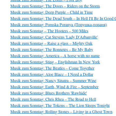
Musik zum Sonntag: The Doors – Riders on the Storm
Musik zum Sonntag: Deep Purple – Child in Time
Musik zum Sonntag: The Dead South – In Hell I'll Be In Goo
Musik zum Sonntag: Poruska Poranya (Порушка-пораня)
Musik zum Sonntag – The Hooters – 500 Miles
Musik zum Sonntag: Cat Stevens 'Lady D'Arbanville'
Musik zum Sonntag – Raise a glass – Mighty Oak
Musik zum Sonntag: The Ronnetes – Be My Baby
Musik zum Sonntag: America – A horse with no name
Musik zum Sonntag: Sting – Englishman In New York
Musik zum Sonntag: The Beatles – Come Together
Musik zum Sonntag: Aloe Blacc – I Need a Dollar
Musik zum Sonntag: Nancy Sinatra – Summer Wine
Musik zum Sonntag: Earth, Wind & Fire – September
Musik zum Sonntag: Blues Brothers 'Rawhide'
Musik zum Sonntag: Chris Rhea – The Road to Hell
Musik zum Sonntag: The Tokens – The Lion Sleeps Tonight
Musik zum Sonntag: Rolling Stones – Living in a Ghost Town