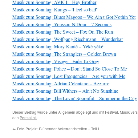
Musik zum Sonntag: AVICI – Hey Brother
Musik zum Sonntag: Kungs – 'I feel so bad'
Musik zum Sonntag: Blues Magoos – We Ain t Got Nothin Yet
Musik zum Sonntag: Youssou N'Dour – 7 Seconds
Musik zum Sonntag: The Sweet – Fox On The Run
Musik zum Sonntag: Wolfgang Riechmann – Wunderbar
Musik zum Sonntag: Mory Kanté – Yéké yéké
Musik zum Sonntag: The Stranglers – Golden Brown
Musik zum Sonntag: Visage – Fade To Grey
Musik zum Sonntag: Police – Don't Stand So Close To Me
Musik zum Sonntag: Lost Frequencies – Are you with Me
Musik zum Sonntag: Adrian Celentano – Azzurro
Musik zum Sonntag: Bill Withers – Ain't No Sunshine
Musik zum Sonntag: The Lovin' Spoonful – Summer in the City
Dieser Beitrag wurde unter
Allgemein
abgelegt und mit
Festival
,
Musik
vers
den
Permalink
.
←
Foto-Projekt: Blühender Ackerrandstreifen – Teil I