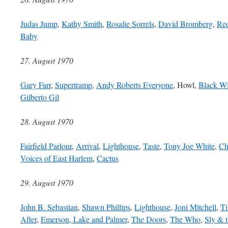
Judas Jump
,
Kathy Smith
,
Rosalie Sorrels
,
David Bromberg
,
Re
Baby
27. August 1970
Gary Farr
,
Supertramp
,
Andy Roberts Everyone
, Howl,
Black W
Gilberto Gil
28. August 1970
Fairfield Parlour
,
Arrival
,
Lighthouse
,
Taste
,
Tony Joe White
,
Ch
Voices of East Harlem
,
Cactus
29. August 1970
John B. Sebastian
,
Shawn Phillips
,
Lighthouse
,
Joni Mitchell
,
Ti
After
,
Emerson, Lake and Palmer
,
The Doors
,
The Who
,
Sly & 