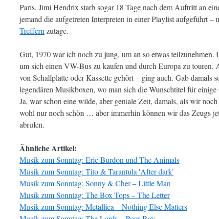
Paris. Jimi Hendrix starb sogar 18 Tage nach dem Auftritt an ei
jemand die aufgetreten Interpreten in einer Playlist aufgeführt –
Treffern
zutage.
Gut, 1970 war ich noch zu jung, um an so etwas teilzunehmen. Un
um sich einen VW-Bus zu kaufen und durch Europa zu touren. 
von Schallplatte oder Kassette gehört – ging auch. Gab damals s
legendären Musikboxen, wo man sich die Wunschtitel für einige 
Ja, war schon eine wilde, aber geniale Zeit, damals, als wir noch
wohl nur noch schön … aber immerhin können wir das Zeugs jet
abrufen.
Ähnliche Artikel:
Musik zum Sonntag: Eric Burdon und The Animals
Musik zum Sonntag: Tito & Tarantula 'After dark'
Musik zum Sonntag: Sonny & Cher – Little Man
Musik zum Sonntag: The Box Tops – The Letter
Musik zum Sonntag: Metallica – Nothing Else Matters
Musik zum Sonntag: The Lords – Poor Boy