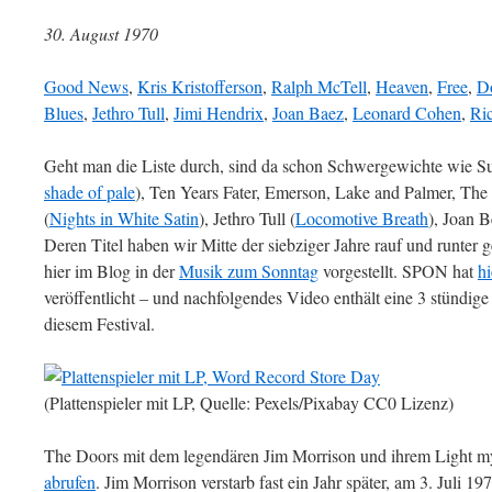
30. August 1970
Good News
,
Kris Kristofferson
,
Ralph McTell
,
Heaven
,
Free
,
D
Blues
,
Jethro Tull
,
Jimi Hendrix
,
Joan Baez
,
Leonard Cohen
,
Ri
Geht man die Liste durch, sind da schon Schwergewichte wie S
shade of pale
), Ten Years Fater, Emerson, Lake and Palmer, T
(
Nights in White Satin
), Jethro Tull (
Locomotive Breath
), Joan 
Deren Titel haben wir Mitte der siebziger Jahre rauf und runter g
hier im Blog in der
Musik zum Sonntag
vorgestellt. SPON hat
hi
veröffentlicht – und nachfolgendes Video enthält eine 3 stündi
diesem Festival.
(Plattenspieler mit LP, Quelle: Pexels/Pixabay CC0 Lizenz)
The Doors mit dem legendären Jim Morrison und ihrem Light my 
abrufen
. Jim Morrison verstarb fast ein Jahr später, am 3. Juli 1