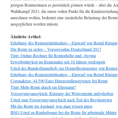
jetzigen Rentnerinnen es persönlich gönnen würde – aber die 
Wahlkampf 2021, die einen vollen Punkt für die Kindererziehung
anrechnen wollen, bedeutet eine zusätzliche Belastung der Rente
ausgeglichen werden müsste.
Ähnliche Artikel:
Erhöhung des Renteneintrittsalters – Einwurf von Bernd Rürupp
Die Rente ist sicher – Vorsorgeatlas Deutschland 2017
Tipp: Online-Rechner für Rentenhöhe und –beginn
Erwerbstätigkeit im Rentenalter seit 10 Jahren verdoppelt
Urteil des Bundesfinanzhofs zur Doppelbesteuerung von Renten
Erhöhung des Renteneintrittsalters – Einwurf von Bernd Rürupp
Coronakrise: 44.590 Euro Hinzuverdienstgrenze bei Rente
Tipp: Mehr Rente durch ein Ehrenamt?
Versorgungsausgleich: Kürzung der Witwenrente aufgehoben
Urteil zum Versorgungsausgleich nach Tod des Begünstigten
Mit der Rente im Ausland, was man wissen muss
BSG-Urteil zu Kinderbonus bei der Rente für arbeitende Mütter