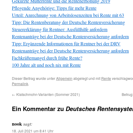
Gekürzte Mütterrente und die Rentenerhöhung 2019
Pflegende Angehörige: Tipps für mehr Rente
Urteil: Anrechnung von Arbeitslosenzeiten bei Rente mit 63
Tipp: Die Rentenberatung der Deutsche Rentenversicherung
Steuererklärung für Rentner: Ausfüllhilfe anfordern
Rentenanträge bei der Deutsche Rentenversicherung anfordern
Tipp: Ergänzende Informationen für Rentner bei der DRV
Rentenanträge bei der Deutsche Rentenversicherung anfordern
Fachkräftemangel durch frühe Rente?
100 Jahre alt und noch nix mit Rente
Dieser Beitrag wurde unter
Allgemein
abgelegt und mit
Rente
verschlagwort
Permalink
.
←
Klatschmohn-Varianten (Sommer 2021)
Betrug
Ein Kommentar zu
Deutsches Rentensyste
nook
sagt:
18. Juli 2021 um 8:41 Uhr