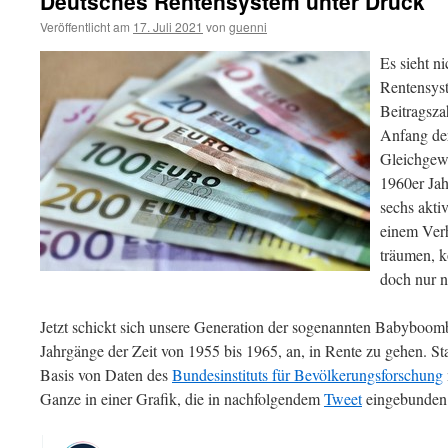
Deutsches Rentensystem unter Druck
Veröffentlicht am
17. Juli 2021
von
guenni
Es sieht ni
Rentensyst
Beitragsza
Anfang der
Gleichgew
1960er Jah
sechs akti
einem Verh
träumen, 
doch nur n
Jetzt schickt sich unsere Generation der sogenannten Babyboomb
Jahrgänge der Zeit von 1955 bis 1965, an, in Rente zu gehen. St
Basis von Daten des
Bundesinstituts für Bevölkerungsforschung
Ganze in einer Grafik, die in nachfolgendem
Tweet
eingebunden i