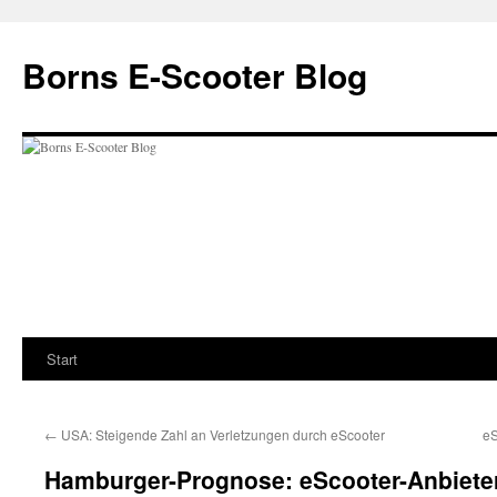
Zum
Inhalt
Borns E-Scooter Blog
springen
Start
←
USA: Steigende Zahl an Verletzungen durch eScooter
eS
Hamburger-Prognose: eScooter-Anbiet