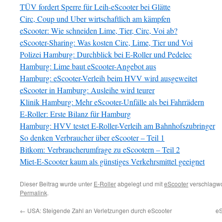
TÜV fordert Sperre für Leih-eScooter bei Glätte
Circ, Coup und Uber wirtschaftlich am kämpfen
eScooter: Wie schneiden Lime, Tier, Circ, Voi ab?
eScooter-Sharing: Was kosten Circ, Lime, Tier und Voi
Polizei Hamburg: Durchblick bei E-Roller und Pedelec
Hamburg: Lime baut eScooter-Angebot aus
Hamburg: eScooter-Verleih beim HVV wird ausgeweitet
eScooter in Hamburg: Ausleihe wird teurer
Klinik Hamburg: Mehr eScooter-Unfälle als bei Fahrrädern
E-Roller: Erste Bilanz für Hamburg
Hamburg: HVV testet E-Roller-Verleih am Bahnhofszubringer
So denken Verbraucher über eScooter – Teil 1
Bitkom: Verbraucherumfrage zu eScootern – Teil 2
Miet-E-Scooter kaum als günstiges Verkehrsmittel geeignet
Dieser Beitrag wurde unter
E-Roller
abgelegt und mit
eScooter
verschlagwor
Permalink
.
←
USA: Steigende Zahl an Verletzungen durch eScooter
eS