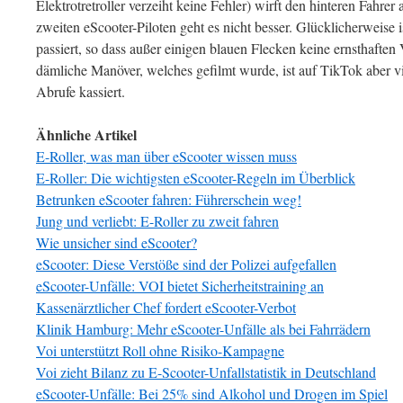
Elektrotretroller verzeiht keine Fehler) wirft den hinteren Fahrer
zweiten eScooter-Piloten geht es nicht besser. Glücklicherweise 
passiert, so dass außer einigen blauen Flecken keine ernsthaften
dämliche Manöver, welches gefilmt wurde, ist auf TikTok aber v
Abrufe kassiert.
Ähnliche Artikel
E-Roller, was man über eScooter wissen muss
E-Roller: Die wichtigsten eScooter-Regeln im Überblick
Betrunken eScooter fahren: Führerschein weg!
Jung und verliebt: E-Roller zu zweit fahren
Wie unsicher sind eScooter?
eScooter: Diese Verstöße sind der Polizei aufgefallen
eScooter-Unfälle: VOI bietet Sicherheitstraining an
Kassenärztlicher Chef fordert eScooter-Verbot
Klinik Hamburg: Mehr eScooter-Unfälle als bei Fahrrädern
Voi unterstützt Roll ohne Risiko-Kampagne
Voi zieht Bilanz zu E-Scooter-Unfallstatistik in Deutschland
eScooter-Unfälle: Bei 25% sind Alkohol und Drogen im Spiel