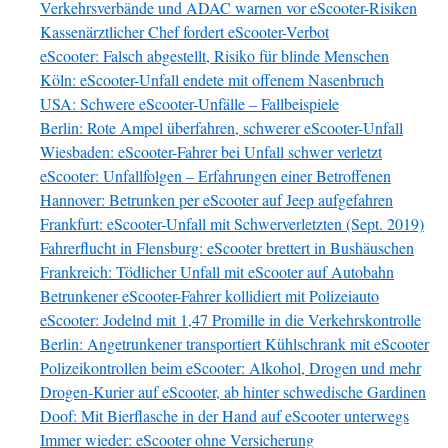
Verkehrsverbände und ADAC warnen vor eScooter-Risiken
Kassenärztlicher Chef fordert eScooter-Verbot
eScooter: Falsch abgestellt, Risiko für blinde Menschen
Köln: eScooter-Unfall endete mit offenem Nasenbruch
USA: Schwere eScooter-Unfälle – Fallbeispiele
Berlin: Rote Ampel überfahren, schwerer eScooter-Unfall
Wiesbaden: eScooter-Fahrer bei Unfall schwer verletzt
eScooter: Unfallfolgen – Erfahrungen einer Betroffenen
Hannover: Betrunken per eScooter auf Jeep aufgefahren
Frankfurt: eScooter-Unfall mit Schwerverletzten (Sept. 2019)
Fahrerflucht in Flensburg: eScooter brettert in Bushäuschen
Frankreich: Tödlicher Unfall mit eScooter auf Autobahn
Betrunkener eScooter-Fahrer kollidiert mit Polizeiauto
eScooter: Jodelnd mit 1,47 Promille in die Verkehrskontrolle
Berlin: Angetrunkener transportiert Kühlschrank mit eScooter
Polizeikontrollen beim eScooter: Alkohol, Drogen und mehr
Drogen-Kurier auf eScooter, ab hinter schwedische Gardinen
Doof: Mit Bierflasche in der Hand auf eScooter unterwegs
Immer wieder: eScooter ohne Versicherung