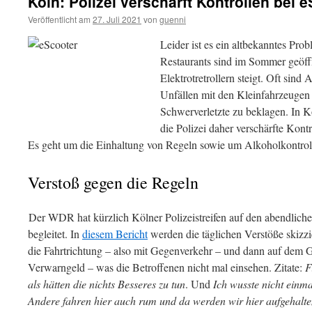
Köln: Polizei verschärft Kontrollen bei 
Veröffentlicht am
27. Juli 2021
von
guenni
Leider ist es ein altbekanntes Pro
Restaurants sind im Sommer geöffn
Elektrotretrollern steigt. Oft sin
Unfällen mit den Kleinfahrzeugen i
Schwerverletzte zu beklagen. In K
die Polizei daher verschärfte Kont
Es geht um die Einhaltung von Regeln sowie um Alkoholkontrol
Verstoß gegen die Regeln
Der WDR hat kürzlich Kölner Polizeistreifen auf den abendliche
begleitet. In
diesem Bericht
werden die täglichen Verstöße skizz
die Fahrtrichtung – also mit Gegenverkehr – und dann auf dem
Verwarngeld – was die Betroffenen nicht mal einsehen. Zitate:
Fi
als hätten die nichts Besseres zu tun
. Und
Ich wusste nicht einma
Andere fahren hier auch rum und da werden wir hier aufgehalten