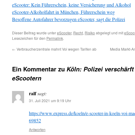
eScooter: Kein Führerschein, keine Versicherung und Alkohol
eScooter-Alkoholfahrt in München, Führerschein weg
Besoffene Autofahrer bevorzugen eScooter, sagt die Polizei
Dieser Beitrag wurde unter
eScooter
,
Recht
,
Risiko
abgelegt und mit
eScoot
Lesezeichen für den
Permalink
.
←
Verbraucherzentrale mahnt Voi wegen Tarifen ab
Media Markt-An
Ein Kommentar zu
Köln: Polizei verschärft
eScootern
ralf
sagt:
31. Juli 2021 um 9:19 Uhr
https://www.express.de/koeln/e-scooter-in-koeln-voi-mach
69852
Antworten