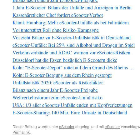
1 Jahr E-Scooter: Bilanz der Unfälle und Anzeigen in Berlin
Kassenärztlicher Chef fordert eScooter-Verbot
Klinik Hamburg: Mehr eScooter-Unfälle als bei Fahrrädern
Voi unterstützt Roll ohne Risiko-Kampagne
Voi zieht Bilanz zu E-Scooter-Unfallstatistik in Deutschland
eScooter-Unfälle: Bei 25% sind Alkohol und Drogen im Spiel
Verkehrsverbände und ADAC warnen vor eScooter-Risiken
Düsseldorf hat die Faxen bezüglich E-Scootern dicke
Köln: "E-Scooter-Depot" rottet auf dem Grund des Rheins …
Köln: E-Scooter-Bergung aus dem Rhein gestoppt
Unfallstatistik 2020: eScooter als Risikofaktor
Bilanz nach einem Jahr E-Scooter-Freigabe
Weltverkehrsforum zum eScooter-Unfallrisiko
USA: 1/3 aller eScooter-Unfälle enden mit Kopfverletzungen
E-Scooter-Sharing: 140 Mio. Euro Umsatz in Deutschland
Dieser Beitrag wurde unter
eScooter
abgelegt und mit
eScooter
verschlagwo
Permalink
.