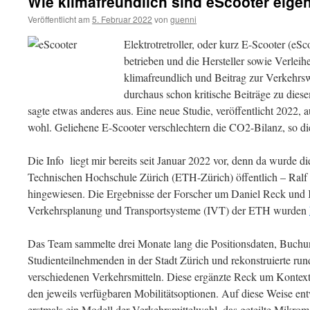
Wie klimafreundlich sind eScooter eigen
Veröffentlicht am
5. Februar 2022
von
guenni
Elektrotretroller, oder kurz E-Scooter (eS
betrieben und die Hersteller sowie Verleih
klimafreundlich und Beitrag zur Verkehrsw
durchaus schon kritische Beiträge zu die
sagte etwas anderes aus. Eine neue Studie, veröffentlicht 2022, 
wohl. Geliehene E-Scooter verschlechtern die CO2-Bilanz, so d
Die Info liegt mir bereits seit Januar 2022 vor, denn da wurde d
Technischen Hochschule Zürich (ETH-Zürich) öffentlich – Ralf 
hingewiesen. Die Ergebnisse der Forscher um Daniel Reck und 
Verkehrsplanung und Transportsysteme (IVT) der ETH wurden
Das Team sammelte drei Monate lang die Positionsdaten, Buch
Studienteilnehmenden in der Stadt Zürich und rekonstruierte run
verschiedenen Verkehrsmitteln. Diese ergänzte Reck um Kontex
den jeweils verfügbaren Mobilitätsoptionen. Auf diese Weise e
erstmals ein Modell der Verkehrsmittelwahl, das geteilte Mikro