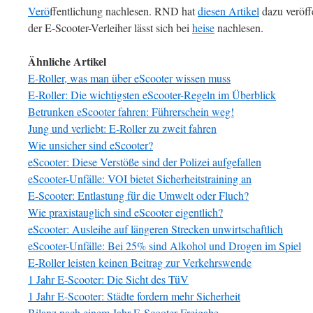
Verö
ffentlichung nachlesen. RND hat
diesen Artikel
dazu veröff
der E-Scooter-Verleiher lässt sich bei
heise
nachlesen.
Ähnliche Artikel
E-Roller, was man über eScooter wissen muss
E-Roller: Die wichtigsten eScooter-Regeln im Überblick
Betrunken eScooter fahren: Führerschein weg!
Jung und verliebt: E-Roller zu zweit fahren
Wie unsicher sind eScooter?
eScooter: Diese Verstöße sind der Polizei aufgefallen
eScooter-Unfälle: VOI bietet Sicherheitstraining an
E-Scooter: Entlastung für die Umwelt oder Fluch?
Wie praxistauglich sind eScooter eigentlich?
eScooter: Ausleihe auf längeren Strecken unwirtschaftlich
eScooter-Unfälle: Bei 25% sind Alkohol und Drogen im Spiel
E-Roller leisten keinen Beitrag zur Verkehrswende
1 Jahr E-Scooter: Die Sicht des TüV
1 Jahr E-Scooter: Städte fordern mehr Sicherheit
Bilanz nach einem Jahr E-Scooter-Freigabe