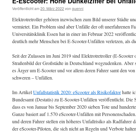
E-Escooter: Hohe Dunkelziffer bei Unfäl
Veröffentlicht am
20. März 2022
von
guenni
Elektrotretroller gehören inzwischen zum Bild unserer Städte 
vermietet. Ein Problem sind aber Unfälle der oft unerfahrenen F
Universitätsklinik Essen hat in einer im Februar 2022 veröffentlic
deutlich mehr Menschen bei E-Scooter-Unfällen verletzen, als die o
Seit der Zulassen im Juni 2019 sind Elektrotretroller (E-Scooter
Straßenbild der Großstädte in Deutschland wegzudenken. Aber se
es Ärger um E-Scooter und vor allem deren Fahrer samt den von d
schweren – Unfällen.
Im Artikel
Unfallstatistik 2020: eScooter als Risikofaktor
hatte i
Bundesamt (Destatis) zu E-Scooter-Unfällen veröffentlicht. Die St
dass es von Januar bis September 2020 sieben Tote und hundert
Ganze basiert auf 1.570 eScooter-Unfällen mit Personenschaden
und deren Fahrer stellen ein höheres Unfallrisiko als Radfahrer da
der eScooter-Piloten, die sich nicht an Regeln und Verbote halten