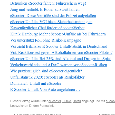
Betrunken eScooter fahren: Führerschein weg!
Jung und verliebt: E-Roller zu zweit fahren
eScooter: Diese Verstöße sind der Polizei aufgefallen
eScooter-Unfälle: VOI bietet Sicherheitstraining an
Kassenärztlicher Chef fordert eScooter-Verbot
Klinik Hamburg: Mehr eScooter-Unfälle als bei Fahrrädern
Voi unterstützt Roll ohne Risiko-Kampagne
Voi zieht Bilanz zu E-Scooter-Unfallstatistik in Deutschland
Voi: Reaktionstest gegen Alkoholfahrten von eScooter-Piloten?
eScooter-Unfälle: Bei 25% sind Alkohol und Drogen im Spiel
Verkehrsverbände und ADAC warnen vor eScooter-Risiken
Wie praxistauglich sind eScooter eigentlich?
Unfallstatistik 2020: eScooter als Risikofaktor
Dummheit: Unfall mit eScooter
E-Scooter-Unfall: Von Auto angefahren …
Dieser Beitrag wurde unter
eScooter
,
Risiko
,
Unfall
abgelegt und mit
eScoot
Lesezeichen für den
Permalink
.
←
E-Scooter: Wie kriege ich das alte
Norderney: 