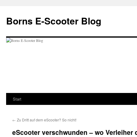
Zum
Inhalt
Borns E-Scooter Blog
springen
Start
←
Zu Dritt auf dem eScooter? So nicht!
eScooter verschwunden – wo Verleiher 