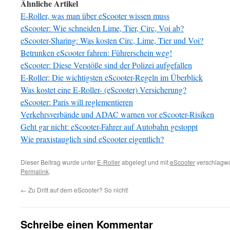
Ähnliche Artikel
E-Roller, was man über eScooter wissen muss
eScooter: Wie schneiden Lime, Tier, Circ, Voi ab?
eScooter-Sharing: Was kosten Circ, Lime, Tier und Voi?
Betrunken eScooter fahren: Führerschein weg!
eScooter: Diese Verstöße sind der Polizei aufgefallen
E-Roller: Die wichtigsten eScooter-Regeln im Überblick
Was kostet eine E-Roller- (eScooter) Versicherung?
eScooter: Paris will reglementieren
Verkehrsverbände und ADAC warnen vor eScooter-Risiken
Geht gar nicht: eScooter-Fahrer auf Autobahn gestoppt
Wie praxistauglich sind eScooter eigentlich?
Dieser Beitrag wurde unter
E-Roller
abgelegt und mit
eScooter
verschlagwor
Permalink
.
←
Zu Dritt auf dem eScooter? So nicht!
Schreibe einen Kommentar