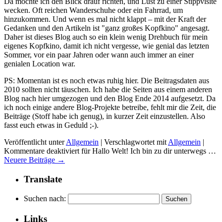
Da möchte ich den Blick drauf richten, und Lust zu einer Stippvisite
wecken. Oft reichen Wanderschuhe oder ein Fahrrad, um
hinzukommen. Und wenn es mal nicht klappt – mit der Kraft der
Gedanken und den Artikeln ist "ganz großes Kopfkino" angesagt.
Daher ist dieses Blog auch so ein klein wenig Drehbuch für mein
eigenes Kopfkino, damit ich nicht vergesse, wie genial das letzten
Sommer, vor ein paar Jahren oder wann auch immer an einer
genialen Location war.
PS: Momentan ist es noch etwas ruhig hier. Die Beitragsdaten aus
2010 sollten nicht täuschen. Ich habe die Seiten aus einem anderen
Blog nach hier umgezogen und den Blog Ende 2014 aufgesetzt. Da
ich noch einige andere Blog-Projekte betreibe, fehlt mir die Zeit, die
Beiträge (Stoff habe ich genug), in kurzer Zeit einzustellen. Also
fasst euch etwas in Geduld ;-).
Veröffentlicht unter
Allgemein
|
Verschlagwortet mit
Allgemein
|
Kommentare deaktiviert
für Hallo Welt! Ich bin zu dir unterwegs …
Neuere Beiträge
→
Translate
Suchen nach:
Links