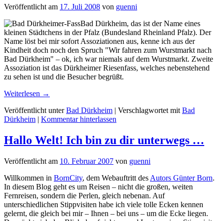
Veröffentlicht am
17. Juli 2008
von
guenni
Bad Dürkheim, das ist der Name eines
kleinen Städtchens in der Pfalz (Bundesland Rheinland Pfalz). Der
Name löst bei mir sofort Assoziationen aus, kenne ich aus der
Kindheit doch noch den Spruch "Wir fahren zum Wurstmarkt nach
Bad Dürkheim" – ok, ich war niemals auf dem Wurstmarkt. Zweite
Assoziation ist das Dürkheimer Riesenfass, welches nebenstehend
zu sehen ist und die Besucher begrüßt.
Weiterlesen
→
Veröffentlicht unter
Bad Dürkheim
|
Verschlagwortet mit
Bad
Dürkheim
|
Kommentar hinterlassen
Hallo Welt! Ich bin zu dir unterwegs …
Veröffentlicht am
10. Februar 2007
von
guenni
Willkommen in
BornCity
, dem Webauftritt des
Autors Günter Born
.
In diesem Blog geht es um Reisen – nicht die großen, weiten
Fernreisen, sondern die Perlen, gleich nebenan. Auf
unterschiedlichen Stippvisiten habe ich viele tolle Ecken kennen
gelernt, die gleich bei mir – Ihnen – bei uns – um die Ecke liegen.