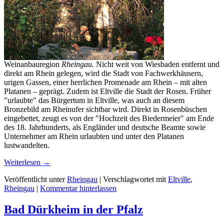
Weinanbauregion
Rheingau.
Nicht weit von Wiesbaden entfernt und
direkt am Rhein gelegen, wird die Stadt von Fachwerkhäusern,
urigen Gassen, einer herrlichen Promenade am Rhein – mit alten
Platanen – geprägt. Zudem ist Eltville die Stadt der Rosen. Früher
"urlaubte" das Bürgertum in Eltville, was auch an diesem
Bronzebild am Rheinufer sichtbar wird. Direkt in Rosenbüschen
eingebettet, zeugt es von der "Hochzeit des Biedermeier" am Ende
des 18. Jahrhunderts, als Engländer und deutsche Beamte sowie
Unternehmer am Rhein urlaubten und unter den Platanen
lustwandelten.
Weiterlesen
→
Veröffentlicht unter
Rheingau
|
Verschlagwortet mit
Eltville
,
Rheingau
|
Kommentar hinterlassen
Bad Dürkheim in der Pfalz