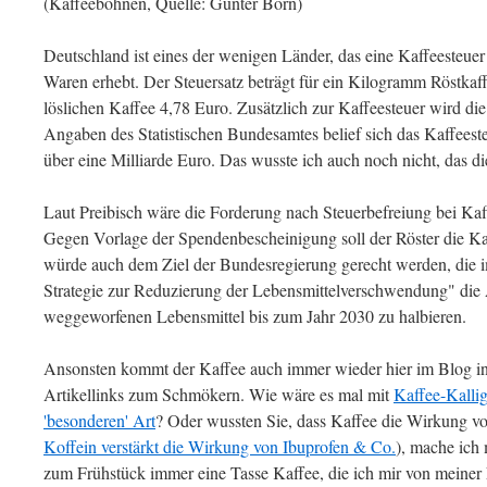
(Kaffeebohnen, Quelle: Günter Born)
Deutschland ist eines der wenigen Länder, das eine Kaffeesteuer 
Waren erhebt. Der Steuersatz beträgt für ein Kilogramm Röstka
löslichen Kaffee 4,78 Euro. Zusätzlich zur Kaffeesteuer wird d
Angaben des Statistischen Bundesamtes belief sich das Kaffees
über eine Milliarde Euro. Das wusste ich auch noch nicht, das di
Laut Preibisch wäre die Forderung nach Steuerbefreiung bei Ka
Gegen Vorlage der Spendenbescheinigung soll der Röster die Ka
würde auch dem Ziel der Bundesregierung gerecht werden, die 
Strategie zur Reduzierung der Lebensmittelverschwendung" die A
weggeworfenen Lebensmittel bis zum Jahr 2030 zu halbieren.
Ansonsten kommt der Kaffee auch immer wieder hier im Blog in 
Artikellinks zum Schmökern. Wie wäre es mal mit
Kaffee-Kalli
'besonderen' Art
? Oder wussten Sie, dass Kaffee die Wirkung vo
Koffein verstärkt die Wirkung von Ibuprofen & Co.
), mache ich 
zum Frühstück immer eine Tasse Kaffee, die ich mir von meiner 