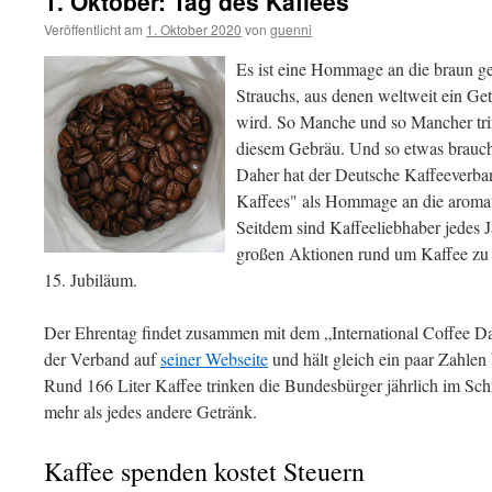
1. Oktober: Tag des Kaffees
Veröffentlicht am
1. Oktober 2020
von
guenni
Es ist eine Hommage an die braun g
Strauchs, aus denen weltweit ein G
wird. So Manche und so Mancher tri
diesem Gebräu. Und so etwas braucht
Daher hat der Deutsche Kaffeeverba
Kaffees" als Hommage an die arom
Seitdem sind Kaffeeliebhaber jedes J
großen Aktionen rund um Kaffee zu b
15. Jubiläum.
Der Ehrentag findet zusammen mit dem „International Coffee 
der Verband auf
seiner Webseite
und hält gleich ein paar Zahlen 
Rund 166 Liter Kaffee trinken die Bundesbürger jährlich im Schn
mehr als jedes andere Getränk.
Kaffee spenden kostet Steuern