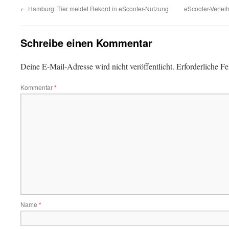
←
Hamburg: Tier meldet Rekord in eScooter-Nutzung
eScooter-Verleih
Schreibe einen Kommentar
Deine E-Mail-Adresse wird nicht veröffentlicht.
Erforderliche Fe
Kommentar
*
Name
*