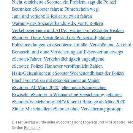
Nicht versicherte eScooter, ein Problem, sagt die Polizei
Betrunken eScooter fahren: Führerschein weg!
Jung und verliebt: E-Roller zu zweit fahren
Warnung des Sozialverbands VdK vor E-Rollern
Verkehrsverbände und ADAC warnen vor eScooter-Risiken
eScooter: Diese Verstöße sind der Polizei aufgefallen
Polizeimeldungen zu eScootern: Unfälle, Verstöße und Alkohol
Berauscht und ohne Versicherung auf E-Scooter unterwegs
eScooter-Fahrer: Verkehrstüchtigkeit ungenügend
eScooter: Polizei Hannover veröffentlicht Zahlen
Halle/Gelsenkirchen: eScooter-Wochenendbilanz der Polizei
Flucht vor Polizei mit eScooter endet an Mauer
eScooter: Ab März 2020 gelten neue Kennzeichen
Erwischt: eScooter in Wismar ohne Versicherung gefahren
eScooter-Versicherung: DEVK senkt Beiträge ab März 2020
Zittau: Mit schnellem eScooter ohne Versicherung gestoppt
Dieser Beitrag wurde unter
eScooter
,
Recht
abgelegt und mit
eScooter
,
Rec
für den
Permalink
.