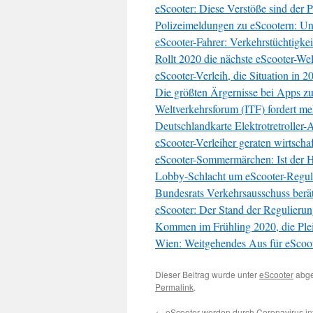
eScooter: Diese Verstöße sind der P
Polizeimeldungen zu eScootern: Un
eScooter-Fahrer: Verkehrstüchtigke
Rollt 2020 die nächste eScooter-Wel
eScooter-Verleih, die Situation in 2
Die größten Ärgernisse bei Apps zu
Weltverkehrsforum (ITF) fordert m
Deutschlandkarte Elektrotretroller-
eScooter-Verleiher geraten wirtschaf
eScooter-Sommermärchen: Ist der 
Lobby-Schlacht um eScooter-Reguli
Bundesrats Verkehrsausschuss berä
eScooter: Der Stand der Regulierun
Kommen im Frühling 2020, die Plei
Wien: Weitgehendes Aus für eScoo
Dieser Beitrag wurde unter
eScooter
abge
Permalink
.
←
eScooter werden durch Coronavirus in