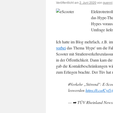
Veröffentlicht am
2. Juni 2020
von
guenni
Elektrotretro
das Hype-Them
Hypes vorausg
Umfrage liefe
Ich hatte im Blog mehrfach, z.B. i
vorbei
das Thema 'Hype' um die Fahr
Scooter mit Straßenverkehrszulassu
in der Öffentlichkeit. Dann kam di
gab die Kontaktbeschränkungen währ
zum Erliegen brachte. Der Tüv hat 
#Verkehr „Störend": E-Scoo
loswerden
https://t.co/Cyt
— ➡️ TÜV Rheinland Newsr