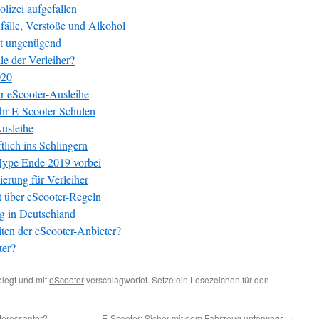
olizei aufgefallen
fälle, Verstöße und Alkohol
it ungenügend
le der Verleiher?
020
r eScooter-Ausleihe
ehr E-Scooter-Schulen
Ausleihe
tlich ins Schlingern
Hype Ende 2019 vorbei
erung für Verleiher
t über eScooter-Regeln
g in Deutschland
ten der eScooter-Anbieter?
ter?
legt und mit
eScooter
verschlagwortet. Setze ein Lesezeichen für den
teressanter?
E-Scooter: Sicher mit dem Fahrzeug unterwegs
→