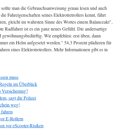
rt sollte man die Gebrauchsanweisung genau lesen und auch
e Fahreigenschaften seines Elektrotretrollers kennt, fährt
hren, gleicht im wahrsten Sinne des Wortes einem Balanceakt",
bte Radfahrer ist es ein ganz neues Gefühl. Die andersartige
d gewöhnungsbedürftig. Wir empfehlen: erst üben, dann
 immer ein Helm aufgesetzt werden." 54,3 Prozent plädieren für
hren eines Elektrotretrollers. Mehr Informationen gibt es in
issen muss
-Regeln im Überblick
r) Versicherung?
lem, sagt die Polizei
schein weg!
t fahren
or E-Rollern
n vor eScooter-Risiken