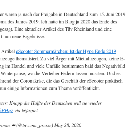
ller waren ja nach der Freigabe in Deutschland zum 15. Juni 2019
a des Jahres 2019. Ich hatte im Blog ja 2020 das Ende des
esagt. Eine aktueller Artikel des Tüv Rheinland und eine
rt nun neue Ergebnisse.
m Artikel
eScooter-Sommermärchen: Ist der Hype Ende 2019
zeuge thematisiert. Zu viel Ärger mit Mietfahrzeugen, keine E-
ng im Handel und viele Unfälle bestimmten bald das Negativbild
e Winterpause, wo die Verleiher Federn lassen mussten. Und es
end der Coronakrise, die das Geschäft der eScooter praktisch
nun einige Informationen zum Thema veröffentlicht.
ter: Knapp die Hälfte der Deutschen will sie wieder
5zhPHq7
via @faznet
oom ⬅️ (@tuvcom_presse) May 28, 2020