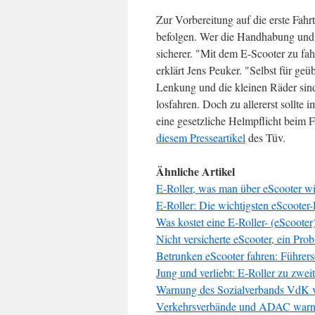
Zur Vorbereitung auf die erste Fah
befolgen. Wer die Handhabung und di
sicherer. "Mit dem E-Scooter zu fa
erklärt Jens Peuker. "Selbst für geü
Lenkung und die kleinen Räder sin
losfahren. Doch zu allererst sollte
eine gesetzliche Helmpflicht beim Fa
diesem Presseartikel
des Tüv.
Ähnliche Artikel
E-Roller, was man über eScooter w
E-Roller: Die wichtigsten eScooter
Was kostet eine E-Roller- (eScoote
Nicht versicherte eScooter, ein Prob
Betrunken eScooter fahren: Führer
Jung und verliebt: E-Roller zu zwei
Warnung des Sozialverbands VdK v
Verkehrsverbände und ADAC warne