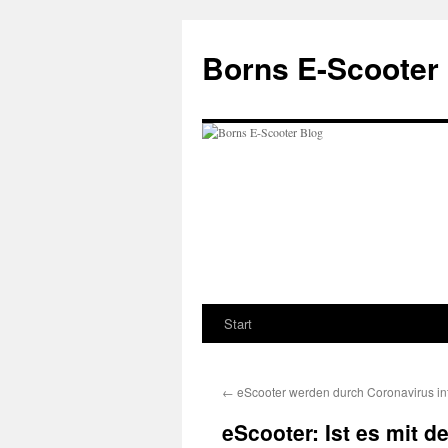
Zum
Inhalt
Borns E-Scooter
springen
Start
←
eScooter werden durch Coronavirus in
eScooter: Ist es mit 