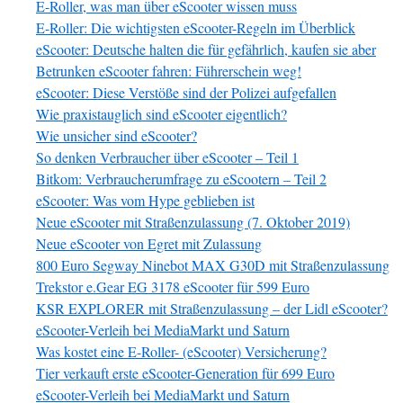
E-Roller, was man über eScooter wissen muss
E-Roller: Die wichtigsten eScooter-Regeln im Überblick
eScooter: Deutsche halten die für gefährlich, kaufen sie aber
Betrunken eScooter fahren: Führerschein weg!
eScooter: Diese Verstöße sind der Polizei aufgefallen
Wie praxistauglich sind eScooter eigentlich?
Wie unsicher sind eScooter?
So denken Verbraucher über eScooter – Teil 1
Bitkom: Verbraucherumfrage zu eScootern – Teil 2
eScooter: Was vom Hype geblieben ist
Neue eScooter mit Straßenzulassung (7. Oktober 2019)
Neue eScooter von Egret mit Zulassung
800 Euro Segway Ninebot MAX G30D mit Straßenzulassung
Trekstor e.Gear EG 3178 eScooter für 599 Euro
KSR EXPLORER mit Straßenzulassung – der Lidl eScooter?
eScooter-Verleih bei MediaMarkt und Saturn
Was kostet eine E-Roller- (eScooter) Versicherung?
Tier verkauft erste eScooter-Generation für 699 Euro
eScooter-Verleih bei MediaMarkt und Saturn