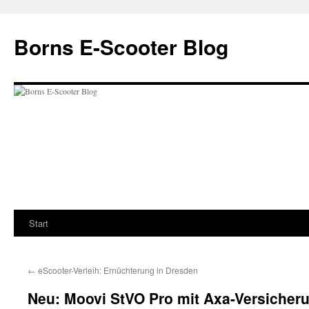
Zum
Inhalt
Borns E-Scooter Blog
springen
Start
←
eScooter-Verleih: Ernüchterung in Dresden
Neu: Moovi StVO Pro mit Axa-Versicherun