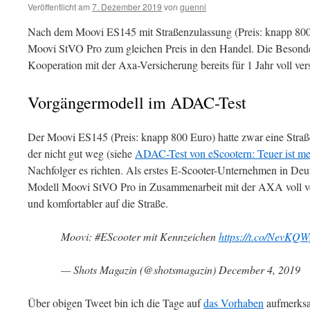
Veröffentlicht am
7. Dezember 2019
von
guenni
Nach dem Moovi ES145 mit Straßenzulassung (Preis: knapp 800
Moovi StVO Pro zum gleichen Preis in den Handel. Die Besonder
Kooperation mit der Axa-Versicherung bereits für 1 Jahr voll vers
Vorgängermodell im ADAC-Test
Der Moovi ES145 (Preis: knapp 800 Euro) hatte zwar eine Str
der nicht gut weg (siehe
ADAC-Test von eScootern: Teuer ist mei
Nachfolger es richten. Als erstes E-Scooter-Unternehmen in Deu
Modell Moovi StVO Pro in Zusammenarbeit mit der AXA voll ver
und komfortabler auf die Straße.
Moovi: #EScooter mit Kennzeichen
https://t.co/NevKQ
— Shots Magazin (@shotsmagazin) December 4, 2019
Über obigen Tweet bin ich die Tage auf
das Vorhaben
aufmerksa